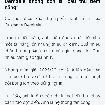
Dembele không còn là “cầu thủ tiềm
năng”
Có một điều khá thú vị về hành trình của
Ousmane Dembele.
Trong nhiều năm, anh luôn được nhắc tới như
một tài năng lớn nhưng thiếu ổn định. Quá nhiều
chấn thương. Quá nhiều mùa giải dang dở. Quá
nhiều cảm giác “giá như”.
Nhưng mùa giải 2025/26 có lẽ là lần đầu tiên
Dembele thực sự trở thành trung tâm của một
đội bóng lớn theo đúng nghĩa.
Tại PSG, anh không còn chỉ là một cầu thủ chạy
cánh tạo đột biến. Anh là hệ thống tấn công.