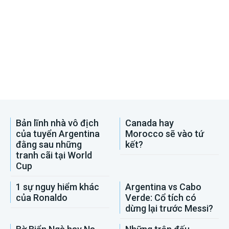
Bản lĩnh nhà vô địch
Canada hay
của tuyển Argentina
Morocco sẽ vào tứ
đằng sau những
kết?
tranh cãi tại World
Cup
1 sự nguy hiểm khác
Argentina vs Cabo
của Ronaldo
Verde: Cổ tích có
dừng lại trước Messi?