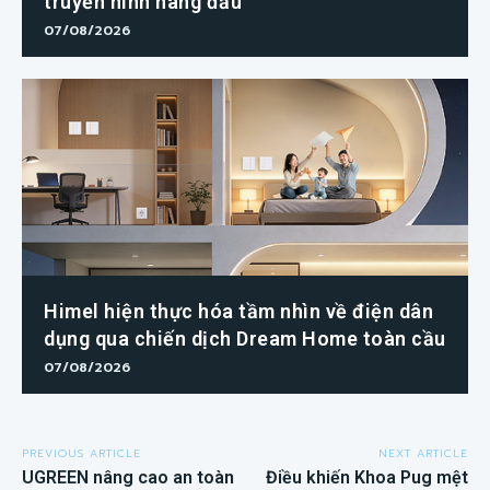
truyền hình hàng đầu
07/08/2026
Himel hiện thực hóa tầm nhìn về điện dân
dụng qua chiến dịch Dream Home toàn cầu
07/08/2026
PREVIOUS ARTICLE
NEXT ARTICLE
UGREEN nâng cao an toàn
Điều khiến Khoa Pug mệt