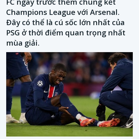
FC ngay trước thềm chung kết
Champions League với Arsenal.
Đây có thể là cú sốc lớn nhất của
PSG ở thời điểm quan trọng nhất
mùa giải.