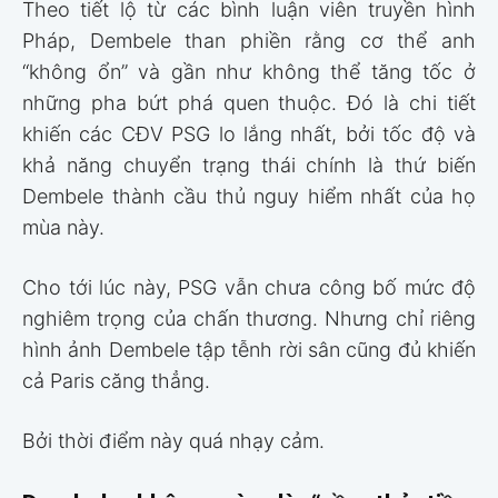
Theo tiết lộ từ các bình luận viên truyền hình
Pháp, Dembele than phiền rằng cơ thể anh
“không ổn” và gần như không thể tăng tốc ở
những pha bứt phá quen thuộc. Đó là chi tiết
khiến các CĐV PSG lo lắng nhất, bởi tốc độ và
khả năng chuyển trạng thái chính là thứ biến
Dembele thành cầu thủ nguy hiểm nhất của họ
mùa này.
Cho tới lúc này, PSG vẫn chưa công bố mức độ
nghiêm trọng của chấn thương. Nhưng chỉ riêng
hình ảnh Dembele tập tễnh rời sân cũng đủ khiến
cả Paris căng thẳng.
Bởi thời điểm này quá nhạy cảm.