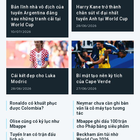
Bản lĩnh nhà vô địch của
Harry Kane trở thành
tuyển Argentina đằng
chân sút vĩ đại nhất
sau những tranh cãi tại
tuyển Anh tại World Cup
World Cup
28/06/2026
10/07/2026
Cái kết đẹp cho Luka
Bí mật tạo nên kỳ tích
Modric
của Cape Verde
28/06/2026
27/06/2026
Ronaldo có khuất phục
Neymar chưa cần ghi bàn
được Colombia?
vẫn là cỗ máy tạo tương
tác
Olise cũng có kỷ lục như
Mbappe ghi dấu 100 trận
Mbappe
cho Pháp bằng siêu phẩm
Tuyển Iran có trận đấu
Beckham ấm túi nhờ
lịch sử
World Cup 2026