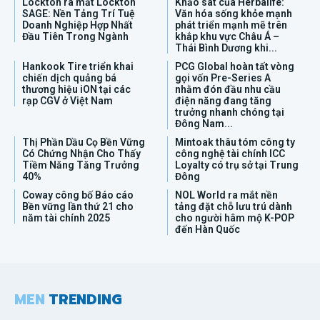
Lockton ra mắt Lockton
Khảo sát của Herbalife:
SAGE: Nền Tảng Trí Tuệ
Văn hóa sống khỏe mạnh
Doanh Nghiệp Hợp Nhất
phát triển mạnh mẽ trên
Đầu Tiên Trong Ngành
khắp khu vực Châu Á –
Thái Bình Dương khi...
Hankook Tire triển khai
PCG Global hoàn tất vòng
chiến dịch quảng bá
gọi vốn Pre-Series A
thương hiệu iON tại các
nhằm đón đầu nhu cầu
rạp CGV ở Việt Nam
điện năng đang tăng
trưởng nhanh chóng tại
Đông Nam...
Thị Phần Dầu Cọ Bền Vững
Mintoak thâu tóm công ty
Có Chứng Nhận Cho Thấy
công nghệ tài chính ICC
Tiềm Năng Tăng Trưởng
Loyalty có trụ sở tại Trung
40%
Đông
Coway công bố Báo cáo
NOL World ra mắt nền
Bền vững lần thứ 21 cho
tảng đặt chỗ lưu trú dành
năm tài chính 2025
cho người hâm mộ K-POP
đến Hàn Quốc
MEN
TRENDING