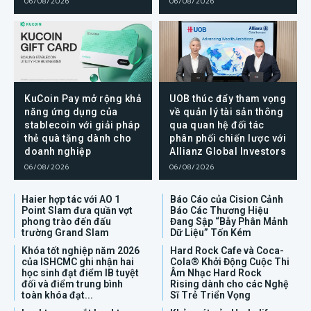
06/08/2026
06/08/2026
KuCoin Pay mở rộng khả
UOB thúc đẩy tham vọng
năng ứng dụng của
về quản lý tài sản thông
stablecoin với giải pháp
qua quan hệ đối tác
thẻ quà tặng dành cho
phân phối chiến lược với
doanh nghiệp
Allianz Global Investors
06/08/2026
06/08/2026
Haier hợp tác với AO 1
Báo Cáo của Cision Cảnh
Point Slam đưa quần vợt
Báo Các Thương Hiệu
phong trào đến đấu
Đang Sập “Bẫy Phân Mảnh
trường Grand Slam
Dữ Liệu” Tốn Kém
Khóa tốt nghiệp năm 2026
Hard Rock Cafe và Coca-
của ISHCMC ghi nhận hai
Cola® Khởi Động Cuộc Thi
học sinh đạt điểm IB tuyệt
Âm Nhạc Hard Rock
đối và điểm trung bình
Rising dành cho các Nghệ
toàn khóa đạt...
Sĩ Trẻ Triển Vọng