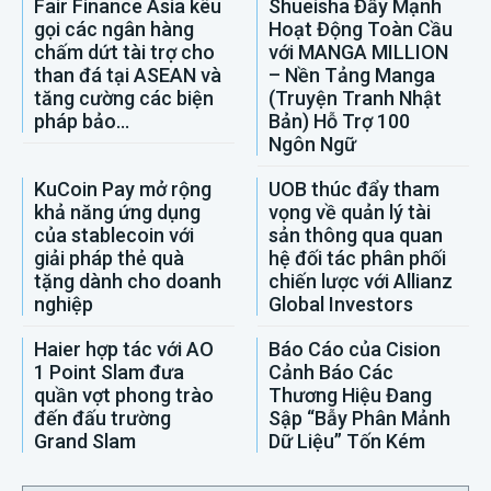
Fair Finance Asia kêu
Shueisha Đẩy Mạnh
gọi các ngân hàng
Hoạt Động Toàn Cầu
chấm dứt tài trợ cho
với MANGA MILLION
than đá tại ASEAN và
– Nền Tảng Manga
tăng cường các biện
(Truyện Tranh Nhật
pháp bảo...
Bản) Hỗ Trợ 100
Ngôn Ngữ
KuCoin Pay mở rộng
UOB thúc đẩy tham
khả năng ứng dụng
vọng về quản lý tài
của stablecoin với
sản thông qua quan
giải pháp thẻ quà
hệ đối tác phân phối
tặng dành cho doanh
chiến lược với Allianz
nghiệp
Global Investors
Haier hợp tác với AO
Báo Cáo của Cision
1 Point Slam đưa
Cảnh Báo Các
quần vợt phong trào
Thương Hiệu Đang
đến đấu trường
Sập “Bẫy Phân Mảnh
Grand Slam
Dữ Liệu” Tốn Kém