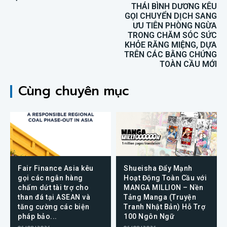
THÁI BÌNH DƯƠNG KÊU
GỌI CHUYỂN DỊCH SANG
ƯU TIÊN PHÒNG NGỪA
TRONG CHĂM SÓC SỨC
KHỎE RĂNG MIỆNG, DỰA
TRÊN CÁC BẰNG CHỨNG
TOÀN CẦU MỚI
Cùng chuyên mục
Fair Finance Asia kêu
Shueisha Đẩy Mạnh
gọi các ngân hàng
Hoạt Động Toàn Cầu với
chấm dứt tài trợ cho
MANGA MILLION – Nền
than đá tại ASEAN và
Tảng Manga (Truyện
tăng cường các biện
Tranh Nhật Bản) Hỗ Trợ
pháp bảo...
100 Ngôn Ngữ