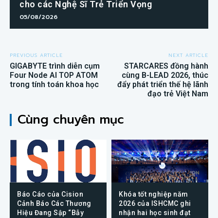
cho các Nghệ Sĩ Trẻ Triển Vọng
05/08/2026
PREVIOUS ARTICLE
NEXT ARTICLE
GIGABYTE trình diễn cụm
STARCARES đồng hành
Four Node AI TOP ATOM
cùng B-LEAD 2026, thúc
trong tính toán khoa học
đẩy phát triển thế hệ lãnh
đạo trẻ Việt Nam
Cùng chuyên mục
Báo Cáo của Cision
Khóa tốt nghiệp năm
Cảnh Báo Các Thương
2026 của ISHCMC ghi
Hiệu Đang Sập “Bẫy
nhận hai học sinh đạt