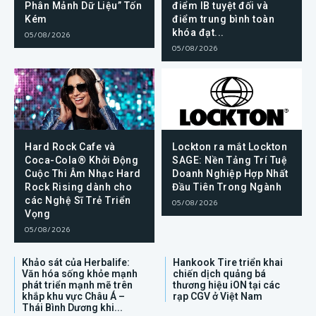
Phân Mảnh Dữ Liệu” Tốn
điểm IB tuyệt đối và
Kém
điểm trung bình toàn
khóa đạt...
05/08/2026
05/08/2026
Hard Rock Cafe và
Lockton ra mắt Lockton
Coca-Cola® Khởi Động
SAGE: Nền Tảng Trí Tuệ
Cuộc Thi Âm Nhạc Hard
Doanh Nghiệp Hợp Nhất
Rock Rising dành cho
Đầu Tiên Trong Ngành
các Nghệ Sĩ Trẻ Triển
05/08/2026
Vọng
05/08/2026
Khảo sát của Herbalife:
Hankook Tire triển khai
Văn hóa sống khỏe mạnh
chiến dịch quảng bá
phát triển mạnh mẽ trên
thương hiệu iON tại các
khắp khu vực Châu Á –
rạp CGV ở Việt Nam
Thái Bình Dương khi...