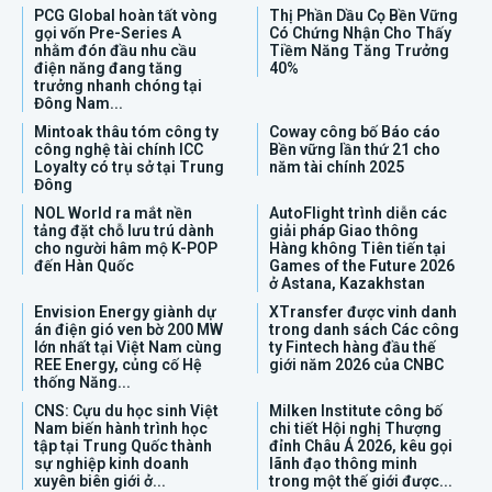
PCG Global hoàn tất vòng
Thị Phần Dầu Cọ Bền Vững
gọi vốn Pre-Series A
Có Chứng Nhận Cho Thấy
nhằm đón đầu nhu cầu
Tiềm Năng Tăng Trưởng
điện năng đang tăng
40%
trưởng nhanh chóng tại
Đông Nam...
Mintoak thâu tóm công ty
Coway công bố Báo cáo
công nghệ tài chính ICC
Bền vững lần thứ 21 cho
Loyalty có trụ sở tại Trung
năm tài chính 2025
Đông
NOL World ra mắt nền
AutoFlight trình diễn các
tảng đặt chỗ lưu trú dành
giải pháp Giao thông
cho người hâm mộ K-POP
Hàng không Tiên tiến tại
đến Hàn Quốc
Games of the Future 2026
ở Astana, Kazakhstan
Envision Energy giành dự
XTransfer được vinh danh
án điện gió ven bờ 200 MW
trong danh sách Các công
lớn nhất tại Việt Nam cùng
ty Fintech hàng đầu thế
REE Energy, củng cố Hệ
giới năm 2026 của CNBC
thống Năng...
CNS: Cựu du học sinh Việt
Milken Institute công bố
Nam biến hành trình học
chi tiết Hội nghị Thượng
tập tại Trung Quốc thành
đỉnh Châu Á 2026, kêu gọi
sự nghiệp kinh doanh
lãnh đạo thông minh
xuyên biên giới ở...
trong một thế giới được...