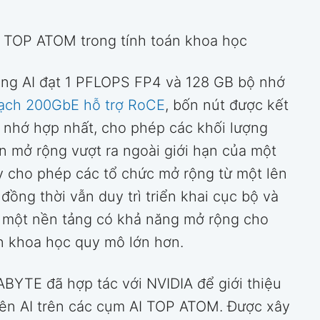
 TOP ATOM trong tính toán khoa học
ng AI đạt 1 PFLOPS FP4 và 128 GB bộ nhớ
ạch 200GbE hỗ trợ RoCE
, bốn nút được kết
ộ nhớ hợp nhất, cho phép các khối lượng
n mở rộng vượt ra ngoài giới hạn của một
y cho phép các tổ chức mở rộng từ một lên
đồng thời vẫn duy trì triển khai cục bộ và
p một nền tảng có khả năng mở rộng cho
án khoa học quy mô lớn hơn.
ABYTE đã hợp tác với NVIDIA để giới thiệu
trên AI trên các cụm AI TOP ATOM. Được xây