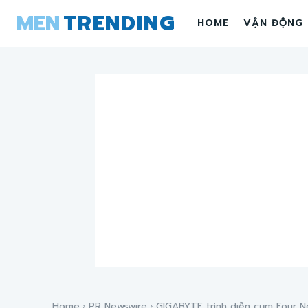
MEN
TRENDING
HOME
VẬN ĐỘNG
Home
PR Newswire
GIGABYTE trình diễn cụm Four N