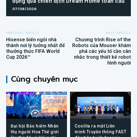
dụng qua chiến dịch Dream Home toàn cầu
07/08/2026
PREVIOUS ARTICLE
NEXT ARTICLE
Hisense biến ngôi nhà
Chương trình Rise of the
thành nơi lý tưởng nhất để
Robots của Mouser khám
thưởng thức FIFA World
phá các yếu tố cần cân
Cup 2026™
nhắc trong thiết kế robot
hình người
Cùng chuyên mục
Đại hội Bảo hiểm Nhân
Coolita ra mắt Liên
thọ người Hoa Thế giới
minh Truyền thông FAST