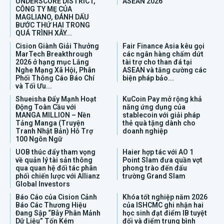
UNDERSCORE DISTRICT,
ASEAN 2026
CÔNG TY MẸ CỦA
MAGLIANO, ĐÁNH DẤU
BƯỚC THỨ HAI TRONG
QUÁ TRÌNH XÂY...
Cision Giành Giải Thưởng
Fair Finance Asia kêu gọi
MarTech Breakthrough
các ngân hàng chấm dứt
2026 ở hạng mục Lắng
tài trợ cho than đá tại
Nghe Mạng Xã Hội, Phân
ASEAN và tăng cường các
Phối Thông Cáo Báo Chí
biện pháp bảo...
và Tối Ưu...
Shueisha Đẩy Mạnh Hoạt
KuCoin Pay mở rộng khả
Động Toàn Cầu với
năng ứng dụng của
MANGA MILLION – Nền
stablecoin với giải pháp
Tảng Manga (Truyện
thẻ quà tặng dành cho
Tranh Nhật Bản) Hỗ Trợ
doanh nghiệp
100 Ngôn Ngữ
UOB thúc đẩy tham vọng
Haier hợp tác với AO 1
về quản lý tài sản thông
Point Slam đưa quần vợt
qua quan hệ đối tác phân
phong trào đến đấu
phối chiến lược với Allianz
trường Grand Slam
Global Investors
Báo Cáo của Cision Cảnh
Khóa tốt nghiệp năm 2026
Báo Các Thương Hiệu
của ISHCMC ghi nhận hai
Đang Sập “Bẫy Phân Mảnh
học sinh đạt điểm IB tuyệt
Dữ Liệu” Tốn Kém
đối và điểm trung bình