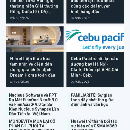
lần thứ 16 và Hội nghị
đầu tiên tại Indonesia
thường niên Giải thưởng
cùng các đài truyền
Rồng Quốc tế (IDA)...
hình hàng đầu
09/08/2026
07/08/2026
Himel hiện thực hóa
Cebu Pacific nối lại các
tầm nhìn về điện dân
đường bay Hà Nội-
dụng qua chiến dịch
Clark, Thành phố Hồ Chí
Dream Home toàn cầu
Minh-Cebu
07/08/2026
07/08/2026
Nucleus Software và FPT
FAMILIARITÉ: Sự giao
Ra Mắt FinnOne Neo® 9.0
thoa đầy chất thơ giữa
và FinnAxia® 9.0 tại Sự
điện ảnh và văn học
Kiện Nucleus Synapse Lần
Đầu Tiên tại Việt Nam
MONDEVITA MUA LẠI CỔ
Huawei trở thành Đối tác
PHẦN CHI PHỐI TẠI
sự kiện của GSMA M360