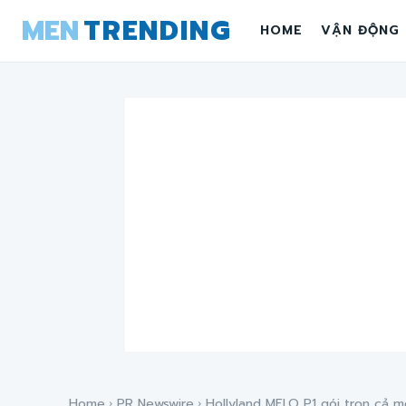
MEN
TRENDING
HOME
VẬN ĐỘNG
Home
PR Newswire
Hollyland MELO P1 gói trọn cả m