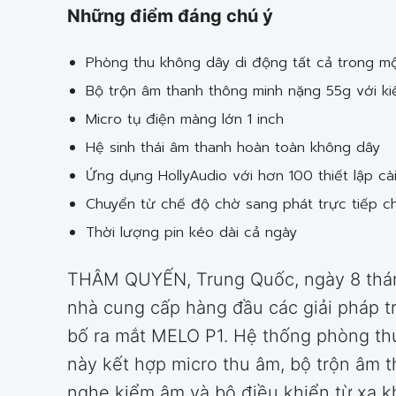
Những điểm đáng chú ý
Phòng thu không dây di động tất cả trong m
Bộ trộn âm thanh thông minh nặng 55g với ki
Micro tụ điện màng lớn 1 inch
Hệ sinh thái âm thanh hoàn toàn không dây
Ứng dụng HollyAudio với hơn 100 thiết lập cà
Chuyển từ chế độ chờ sang phát trực tiếp chỉ
Thời lượng pin kéo dài cả ngày
THÂM QUYẾN, Trung Quốc, ngày 8 thán
nhà cung cấp hàng đầu các giải pháp t
bố ra mắt MELO P1. Hệ thống phòng thu
này kết hợp micro thu âm, bộ trộn âm 
nghe kiểm âm và bộ điều khiển từ xa k