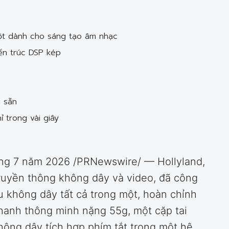
ột dành cho sáng tạo âm nhạc
ến trúc DSP kép
i sẵn
 trong vài giây
g 7 năm 2026 /PRNewswire/ — Hollyland,
ruyền thông không dây và video, đã công
 không dây tất cả trong một, hoàn chỉnh
thanh thông minh nặng 55g, một cặp tai
hông dây tích hợp phím tắt trong một hệ