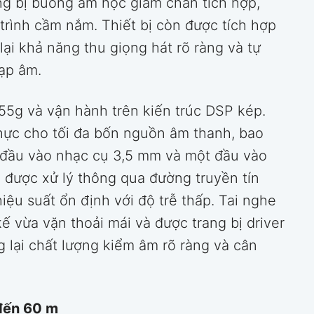
ng bị buồng âm học giảm chấn tích hợp,
 trình cầm nắm. Thiết bị còn được tích hợp
ại khả năng thu giọng hát rõ ràng và tự
tạp âm.
55g và vận hành trên kiến trúc DSP kép.
 thực cho tối đa bốn nguồn âm thanh, bao
 đầu vào nhạc cụ 3,5 mm và một đầu vào
u được xử lý thông qua đường truyền tín
iệu suất ổn định với độ trễ thấp. Tai nghe
ế vừa vặn thoải mái và được trang bị driver
 lại chất lượng kiểm âm rõ ràng và cân
 đến 60 m