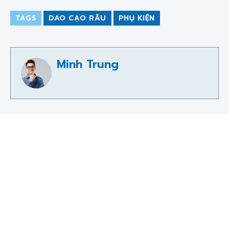
TAGS
DAO CẠO RÂU
PHỤ KIỆN
Minh Trung