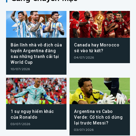
Bản lĩnh nhà vô địch của
Canada hay Morocco
tuyển Argentina đằng
sẽ vào tứ kết?
sau những tranh cãi tại
04/07/2026
World Cup
10/07/2026
1 sự nguy hiểm khác
Argentina vs Cabo
của Ronaldo
Verde: Cổ tích có dừng
lại trước Messi?
03/07/2026
03/07/2026