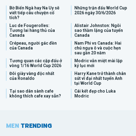
Bờ Biển Ngà hay Na Uy sẽ
Những trận đấu World Cup
viết tiếp câu chuyện cổ
2026 ngày 30/6/2026
tích?
Luc de Fougerolles:
Alistair Johnston: Ngôi
Tương lai hàng thủ của
sao thầm lặng của tuyển
Canada
Canada
Crépeau, người gác đền
Nam Phi vs Canada: Hai
của Canada
chú ngựa ô và cuộc hẹn
sau gần 20 năm
Tương quan các cặp đấu ở
Modric vẫn miệt mài lập
vòng 1/16 World Cup 2026
kỷ lục mới
Đôi giày vàng độc nhất
Harry Kane trở thành chân
của Ronaldo
sút vĩ đại nhất tuyển Anh
tại World Cup
Tại sao dân sành cafe
Cái kết đẹp cho Luka
không thích cafe xay sẵn?
Modric
MEN
TRENDING