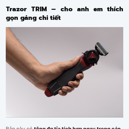
Trazor TRIM – cho anh em thích
gọn gàng chi tiết
Bản này có
tông đơ tỉa tích hợp ngay trong cán
.