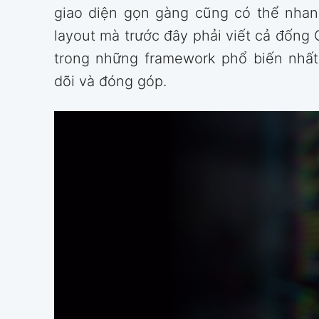
giao diện gọn gàng cũng có thể nhanh
layout mà trước đây phải viết cả đống 
trong những framework phổ biến nhất 
dõi và đóng góp.