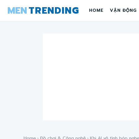
MEN
TRENDING
HOME
VẬN ĐỘNG
Home
Đồ chơi & Công nghệ
Khi AI vô tình bóp nghẹ