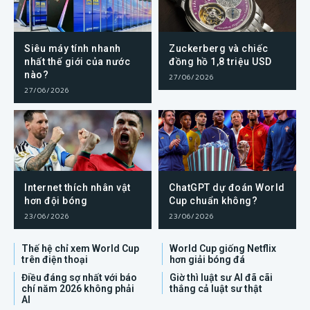
Siêu máy tính nhanh
Zuckerberg và chiếc
nhất thế giới của nước
đồng hồ 1,8 triệu USD
nào?
27/06/2026
27/06/2026
Internet thích nhân vật
ChatGPT dự đoán World
hơn đội bóng
Cup chuẩn không?
23/06/2026
23/06/2026
Thế hệ chỉ xem World Cup
World Cup giống Netflix
trên điện thoại
hơn giải bóng đá
Điều đáng sợ nhất với báo
Giờ thì luật sư AI đã cãi
chí năm 2026 không phải
thắng cả luật sư thật
AI