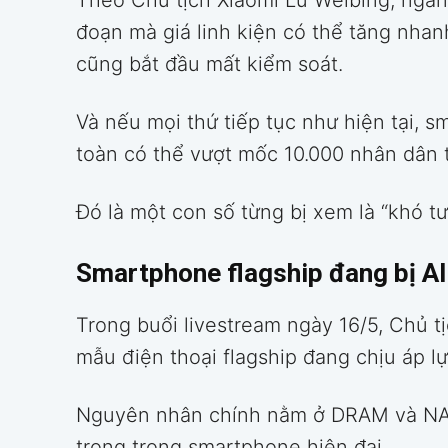
Theo Chủ tịch Xiaomi Lu Weibing, ngà
đoạn mà giá linh kiện có thể tăng nha
cũng bắt đầu mất kiểm soát.
Và nếu mọi thứ tiếp tục như hiện tại, 
toàn có thể vượt mốc 10.000 nhân dân 
Đó là một con số từng bị xem là “khó tư
Smartphone flagship đang bị AI 
Trong buổi livestream ngày 16/5, Chủ t
mẫu điện thoại flagship đang chịu áp lự
Nguyên nhân chính nằm ở DRAM và NAN
trọng trong smartphone hiện đại.