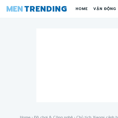
MEN
TRENDING
HOME
VẬN ĐỘNG
Home
Đồ chơi & Công nghệ
Chủ tịch Xiaomi cảnh b