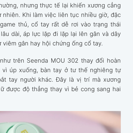
thường, nhưng thực tế lại khiến xương cẳng
nhiên. Khi làm việc liên tục nhiều giờ, đặc
game thủ, cổ tay rất dễ rơi vào trạng thái
âu dài, áp lực lặp đi lặp lại lên gân và dây
ư viêm gân hay hội chứng ống cổ tay.
) như trên Seenda MOU 302 thay đổi hoàn
 vì úp xuống, bàn tay ở tư thế nghiêng tự
ắt tay người khác. Đây là vị trí mà xương
giữ được độ thẳng thay vì bẻ cong sang hai