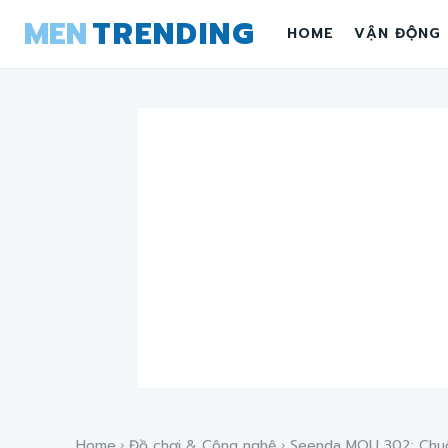
MEN
TRENDING
HOME
VẬN ĐỘNG
Home
Đồ chơi & Công nghệ
Seenda MOU 302: Chuột