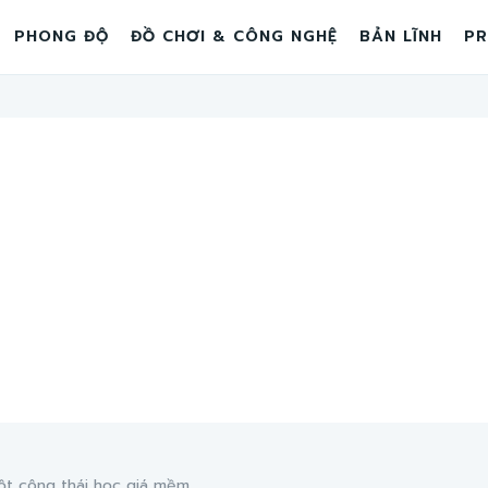
PHONG ĐỘ
ĐỒ CHƠI & CÔNG NGHỆ
BẢN LĨNH
PR
 công thái học giá mềm...