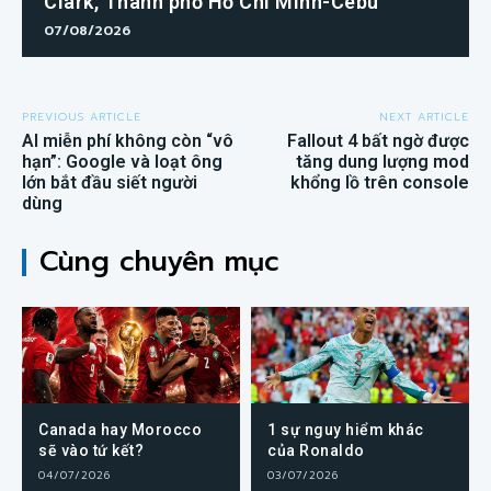
Clark, Thành phố Hồ Chí Minh-Cebu
07/08/2026
PREVIOUS ARTICLE
NEXT ARTICLE
AI miễn phí không còn “vô
Fallout 4 bất ngờ được
hạn”: Google và loạt ông
tăng dung lượng mod
lớn bắt đầu siết người
khổng lồ trên console
dùng
Cùng chuyên mục
Canada hay Morocco
1 sự nguy hiểm khác
sẽ vào tứ kết?
của Ronaldo
04/07/2026
03/07/2026