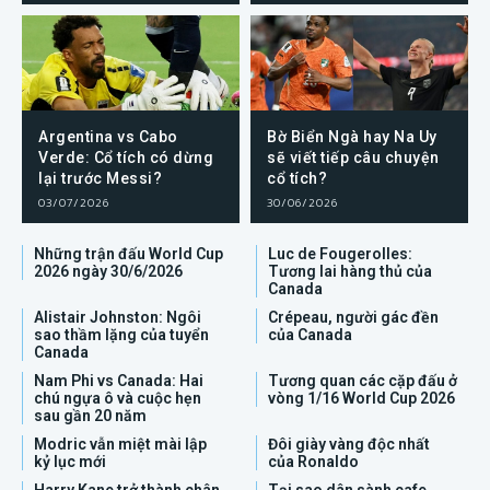
Argentina vs Cabo
Bờ Biển Ngà hay Na Uy
Verde: Cổ tích có dừng
sẽ viết tiếp câu chuyện
lại trước Messi?
cổ tích?
03/07/2026
30/06/2026
Những trận đấu World Cup
Luc de Fougerolles:
2026 ngày 30/6/2026
Tương lai hàng thủ của
Canada
Alistair Johnston: Ngôi
Crépeau, người gác đền
sao thầm lặng của tuyển
của Canada
Canada
Nam Phi vs Canada: Hai
Tương quan các cặp đấu ở
chú ngựa ô và cuộc hẹn
vòng 1/16 World Cup 2026
sau gần 20 năm
Modric vẫn miệt mài lập
Đôi giày vàng độc nhất
kỷ lục mới
của Ronaldo