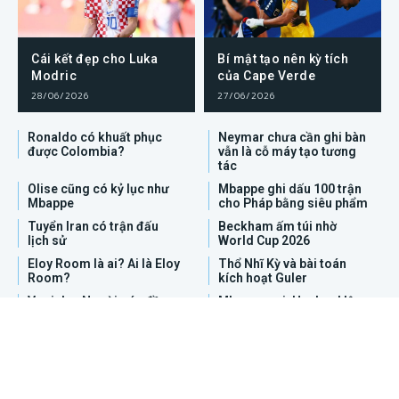
Cái kết đẹp cho Luka
Bí mật tạo nên kỳ tích
Modric
của Cape Verde
28/06/2026
27/06/2026
Ronaldo có khuất phục
Neymar chưa cần ghi bàn
được Colombia?
vẫn là cỗ máy tạo tương
tác
Olise cũng có kỷ lục như
Mbappe ghi dấu 100 trận
Mbappe
cho Pháp bằng siêu phẩm
Tuyển Iran có trận đấu
Beckham ấm túi nhờ
lịch sử
World Cup 2026
Eloy Room là ai? Ai là Eloy
Thổ Nhĩ Kỳ và bài toán
Room?
kích hoạt Guler
Vozinha: Người gác đền
Mbappe gọi, Haaland lập
nổi lên chỉ sau 1 đêm
tức trả lời
Rodri là ai?
Chân dung Nestory
Irankunda: Người hùng
mới của Australia tại
World Cup 2026