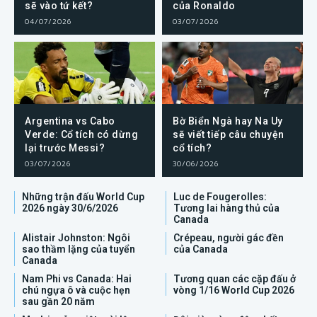
sẽ vào tứ kết?
của Ronaldo
04/07/2026
03/07/2026
Argentina vs Cabo
Bờ Biển Ngà hay Na Uy
Verde: Cổ tích có dừng
sẽ viết tiếp câu chuyện
lại trước Messi?
cổ tích?
03/07/2026
30/06/2026
Những trận đấu World Cup
Luc de Fougerolles:
2026 ngày 30/6/2026
Tương lai hàng thủ của
Canada
Alistair Johnston: Ngôi
Crépeau, người gác đền
sao thầm lặng của tuyển
của Canada
Canada
Nam Phi vs Canada: Hai
Tương quan các cặp đấu ở
chú ngựa ô và cuộc hẹn
vòng 1/16 World Cup 2026
sau gần 20 năm