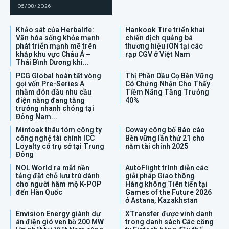
05/08/2026
Khảo sát của Herbalife:
Hankook Tire triển khai
Văn hóa sống khỏe mạnh
chiến dịch quảng bá
phát triển mạnh mẽ trên
thương hiệu iON tại các
khắp khu vực Châu Á –
rạp CGV ở Việt Nam
Thái Bình Dương khi...
PCG Global hoàn tất vòng
Thị Phần Dầu Cọ Bền Vững
gọi vốn Pre-Series A
Có Chứng Nhận Cho Thấy
nhằm đón đầu nhu cầu
Tiềm Năng Tăng Trưởng
điện năng đang tăng
40%
trưởng nhanh chóng tại
Đông Nam...
Mintoak thâu tóm công ty
Coway công bố Báo cáo
công nghệ tài chính ICC
Bền vững lần thứ 21 cho
Loyalty có trụ sở tại Trung
năm tài chính 2025
Đông
NOL World ra mắt nền
AutoFlight trình diễn các
tảng đặt chỗ lưu trú dành
giải pháp Giao thông
cho người hâm mộ K-POP
Hàng không Tiên tiến tại
đến Hàn Quốc
Games of the Future 2026
ở Astana, Kazakhstan
Envision Energy giành dự
XTransfer được vinh danh
án điện gió ven bờ 200 MW
trong danh sách Các công