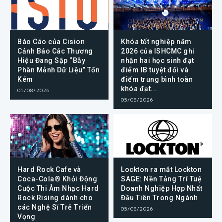
Báo Cáo của Cision
Khóa tốt nghiệp năm
Cảnh Báo Các Thương
2026 của ISHCMC ghi
Hiệu Đang Sập “Bẫy
nhận hai học sinh đạt
Phân Mảnh Dữ Liệu” Tốn
điểm IB tuyệt đối và
Kém
điểm trung bình toàn
khóa đạt...
05/08/2026
05/08/2026
Hard Rock Cafe và
Lockton ra mắt Lockton
Coca-Cola® Khởi Động
SAGE: Nền Tảng Trí Tuệ
Cuộc Thi Âm Nhạc Hard
Doanh Nghiệp Hợp Nhất
Rock Rising dành cho
Đầu Tiên Trong Ngành
các Nghệ Sĩ Trẻ Triển
05/08/2026
Vọng