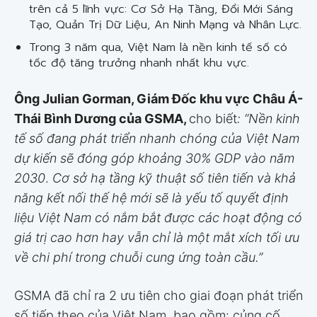
trên cả 5 lĩnh vực: Cơ Sở Hạ Tầng, Đổi Mới Sáng
Tạo, Quản Trị Dữ Liệu, An Ninh Mạng và Nhân Lực.
Trong 3 năm qua, Việt Nam là nền kinh tế số có
tốc độ tăng trưởng nhanh nhất khu vực.
Ông Julian Gorman, Giám Đốc khu vực Châu Á-
Thái Bình Dương của GSMA,
cho biết
: “Nền kinh
tế số đang phát triển nhanh chóng của Việt Nam
dự kiến sẽ đóng góp khoảng 30% GDP vào năm
2030
.
Cơ sở hạ tầng kỹ thuật số tiên tiến và khả
năng kết nối thế hệ mới sẽ là yếu tố quyết định
liệu Việt Nam có nắm bắt được các hoạt động có
giá trị cao hơn hay vẫn chỉ là một mắt xích tối ưu
về chi phí trong chuỗi cung ứng toàn cầu.”
GSMA đã chỉ ra 2 ưu tiên cho giai đoạn phát triển
số tiếp theo của Việt Nam, bao gồm: củng cố