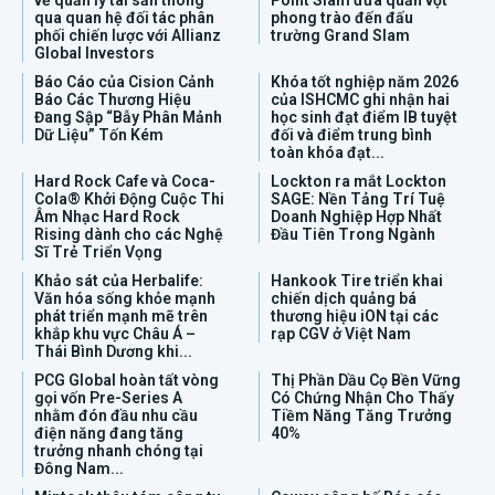
về quản lý tài sản thông
Point Slam đưa quần vợt
qua quan hệ đối tác phân
phong trào đến đấu
phối chiến lược với Allianz
trường Grand Slam
Global Investors
Báo Cáo của Cision Cảnh
Khóa tốt nghiệp năm 2026
Báo Các Thương Hiệu
của ISHCMC ghi nhận hai
Đang Sập “Bẫy Phân Mảnh
học sinh đạt điểm IB tuyệt
Dữ Liệu” Tốn Kém
đối và điểm trung bình
toàn khóa đạt...
Hard Rock Cafe và Coca-
Lockton ra mắt Lockton
Cola® Khởi Động Cuộc Thi
SAGE: Nền Tảng Trí Tuệ
Âm Nhạc Hard Rock
Doanh Nghiệp Hợp Nhất
Rising dành cho các Nghệ
Đầu Tiên Trong Ngành
Sĩ Trẻ Triển Vọng
Khảo sát của Herbalife:
Hankook Tire triển khai
Văn hóa sống khỏe mạnh
chiến dịch quảng bá
phát triển mạnh mẽ trên
thương hiệu iON tại các
khắp khu vực Châu Á –
rạp CGV ở Việt Nam
Thái Bình Dương khi...
PCG Global hoàn tất vòng
Thị Phần Dầu Cọ Bền Vững
gọi vốn Pre-Series A
Có Chứng Nhận Cho Thấy
nhằm đón đầu nhu cầu
Tiềm Năng Tăng Trưởng
điện năng đang tăng
40%
trưởng nhanh chóng tại
Đông Nam...