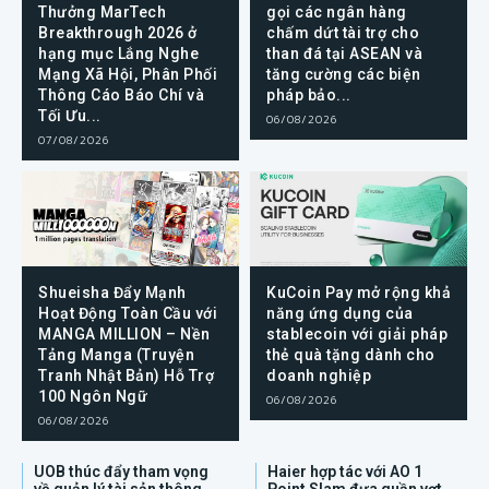
Thưởng MarTech
gọi các ngân hàng
Breakthrough 2026 ở
chấm dứt tài trợ cho
hạng mục Lắng Nghe
than đá tại ASEAN và
Mạng Xã Hội, Phân Phối
tăng cường các biện
Thông Cáo Báo Chí và
pháp bảo...
Tối Ưu...
06/08/2026
07/08/2026
Shueisha Đẩy Mạnh
KuCoin Pay mở rộng khả
Hoạt Động Toàn Cầu với
năng ứng dụng của
MANGA MILLION – Nền
stablecoin với giải pháp
Tảng Manga (Truyện
thẻ quà tặng dành cho
Tranh Nhật Bản) Hỗ Trợ
doanh nghiệp
100 Ngôn Ngữ
06/08/2026
06/08/2026
UOB thúc đẩy tham vọng
Haier hợp tác với AO 1