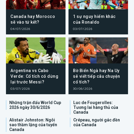
Canada hay Morocco
1 sự nguy hiểm khác
sẽ vào tứ kết?
của Ronaldo
04/07/2026
03/07/2026
Argentina vs Cabo
Bờ Biển Ngà hay Na Uy
Verde: Cổ tích có dừng
sẽ viết tiếp câu chuyện
lại trước Messi?
cổ tích?
03/07/2026
30/06/2026
Những trận đấu World Cup
Luc de Fougerolles:
2026 ngày 30/6/2026
Tương lai hàng thủ của
Canada
Alistair Johnston: Ngôi
Crépeau, người gác đền
sao thầm lặng của tuyển
của Canada
Canada