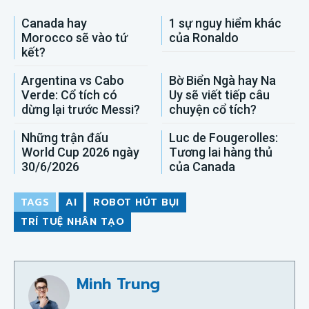
Canada hay
1 sự nguy hiểm khác
Morocco sẽ vào tứ
của Ronaldo
kết?
Argentina vs Cabo
Bờ Biển Ngà hay Na
Verde: Cổ tích có
Uy sẽ viết tiếp câu
dừng lại trước Messi?
chuyện cổ tích?
Những trận đấu
Luc de Fougerolles:
World Cup 2026 ngày
Tương lai hàng thủ
30/6/2026
của Canada
TAGS
AI
ROBOT HÚT BỤI
TRÍ TUỆ NHÂN TẠO
Minh Trung