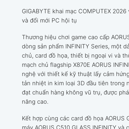
GIGABYTE khai mạc COMPUTEX 2026 với
và đổi mới PC hội tụ
Thương hiệu chơi game cao cấp AORUS
dòng sản phẩm INFINITY Series, một d
chủ, card đồ họa, thiết bị ngoại vi và
mạch chủ flagship X870E AORUS INFINI
nghệ với thiết kế kỹ thuật lấy cảm hứn
tản nhiệt in kim loại 3D đầu tiên tro
đạt chuẩn hàng không vũ trụ, được phát
năng cao.
Kết hợp cùng các card đồ họa AORUS G
máy AORUS C510 GLASS INFINITY và các