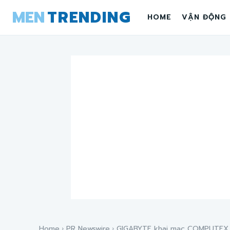
MEN
TRENDING
HOME
VẬN ĐỘNG
Home
PR Newswire
GIGABYTE khai mạc COMPUTEX 2