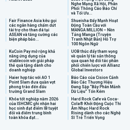
Nghe Mạng Xã Hội, Phân
Phối Thông Cáo Báo Chí
và Tối Ưu...
Fair Finance Asia kêu gọi
Shueisha Đẩy Mạnh Hoạt
các ngân hàng chấm dứt
Động Toàn Cầu với
tài trợ cho than đá tại
MANGA MILLION – Nền
ASEAN và tăng cường các
Tảng Manga (Truyện
biện pháp bảo...
Tranh Nhật Bản) Hỗ Trợ
100 Ngôn Ngữ
KuCoin Pay mở rộng khả
UOB thúc đẩy tham vọng
năng ứng dụng của
về quản lý tài sản thông
stablecoin với giải pháp
qua quan hệ đối tác phân
thẻ quà tặng dành cho
phối chiến lược với Allianz
doanh nghiệp
Global Investors
Haier hợp tác với AO 1
Báo Cáo của Cision Cảnh
Point Slam đưa quần vợt
Báo Các Thương Hiệu
phong trào đến đấu
Đang Sập “Bẫy Phân Mảnh
trường Grand Slam
Dữ Liệu” Tốn Kém
Khóa tốt nghiệp năm 2026
Hard Rock Cafe và Coca-
của ISHCMC ghi nhận hai
Cola® Khởi Động Cuộc Thi
học sinh đạt điểm IB tuyệt
Âm Nhạc Hard Rock
đối và điểm trung bình
Rising dành cho các Nghệ
toàn khóa đạt...
Sĩ Trẻ Triển Vọng