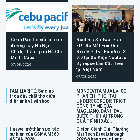
Cebu Pacific nối lại các
Nucleus Software và
đường bay Hà Nội-
FPT Ra Mắt FinnOne
Clark, Thành phố Hồ Chí
Neo® 9.0 và FinnAxia®
Minh-Cebu
9.0 tại Sự Kiện Nucleus
Synapse Lần Đầu Tiên
07/08/2026
tại Việt Nam
07/08/2026
FAMILIARITÉ: Sự giao
MONDEVITA MUA LẠI CỔ
thoa đầy chất thơ giữa
PHẦN CHI PHỐI TẠI
điện ảnh và văn học
UNDERSCORE DISTRICT,
CÔNG TY MẸ CỦA
MAGLIANO, ĐÁNH DẤU
BƯỚC THỨ HAI TRONG
QUÁ TRÌNH XÂY...
Huawei trở thành Đối tác
Cision Giành Giải Thưởng
sự kiện của GSMA M360
MarTech Breakthrough
ASEAN 2026
2026 ở hạng mục Lắng