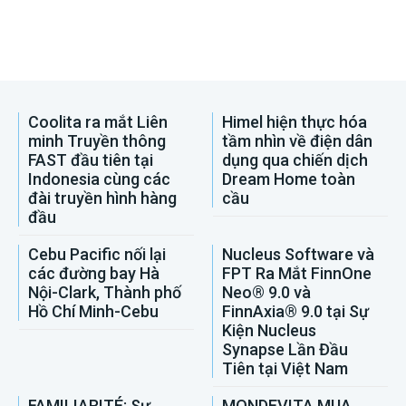
Coolita ra mắt Liên
Himel hiện thực hóa
minh Truyền thông
tầm nhìn về điện dân
FAST đầu tiên tại
dụng qua chiến dịch
Indonesia cùng các
Dream Home toàn
đài truyền hình hàng
cầu
đầu
Cebu Pacific nối lại
Nucleus Software và
các đường bay Hà
FPT Ra Mắt FinnOne
Nội-Clark, Thành phố
Neo® 9.0 và
Hồ Chí Minh-Cebu
FinnAxia® 9.0 tại Sự
Kiện Nucleus
Synapse Lần Đầu
Tiên tại Việt Nam
FAMILIARITÉ: Sự
MONDEVITA MUA