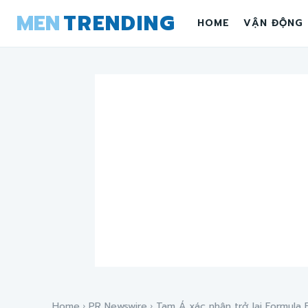
MEN
TRENDING
HOME
VẬN ĐỘNG
Home
PR Newswire
Tam Á xác nhận trở lại Formula E 