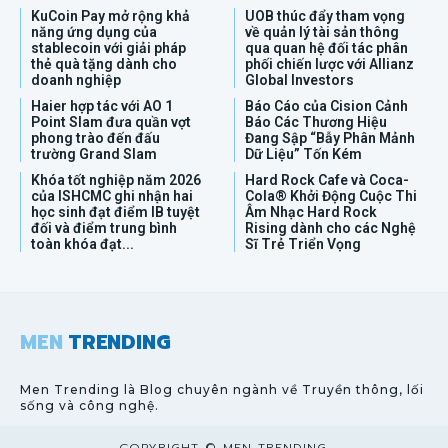
KuCoin Pay mở rộng khả
UOB thúc đẩy tham vọng
năng ứng dụng của
về quản lý tài sản thông
stablecoin với giải pháp
qua quan hệ đối tác phân
thẻ quà tặng dành cho
phối chiến lược với Allianz
doanh nghiệp
Global Investors
Haier hợp tác với AO 1
Báo Cáo của Cision Cảnh
Point Slam đưa quần vợt
Báo Các Thương Hiệu
phong trào đến đấu
Đang Sập “Bẫy Phân Mảnh
trường Grand Slam
Dữ Liệu” Tốn Kém
Khóa tốt nghiệp năm 2026
Hard Rock Cafe và Coca-
của ISHCMC ghi nhận hai
Cola® Khởi Động Cuộc Thi
học sinh đạt điểm IB tuyệt
Âm Nhạc Hard Rock
đối và điểm trung bình
Rising dành cho các Nghệ
toàn khóa đạt...
Sĩ Trẻ Triển Vọng
MEN
TRENDING
Men Trending là Blog chuyên ngành về Truyền thông, lối
sống và công nghệ.
COPYRIGHT © MEN TRENDING.