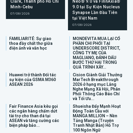
Clark, Thành phố Hồ Chí
Neo® 9.0 và FinnAxia®
Minh-Cebu
9.0 tại Sự Kiện Nucleus
Synapse Lần Đầu Tiên
07/08/2026
tại Việt Nam
07/08/2026
FAMILIARITÉ: Sự giao
MONDEVITA MUA LẠI CỔ
thoa đầy chất thơ giữa
PHẦN CHI PHỐI TẠI
điện ảnh và văn học
UNDERSCORE DISTRICT,
CÔNG TY MẸ CỦA
MAGLIANO, ĐÁNH DẤU
BƯỚC THỨ HAI TRONG
QUÁ TRÌNH XÂY...
Huawei trở thành Đối tác
Cision Giành Giải Thưởng
sự kiện của GSMA M360
MarTech Breakthrough
ASEAN 2026
2026 ở hạng mục Lắng
Nghe Mạng Xã Hội, Phân
Phối Thông Cáo Báo Chí
và Tối Ưu...
Fair Finance Asia kêu gọi
Shueisha Đẩy Mạnh Hoạt
các ngân hàng chấm dứt
Động Toàn Cầu với
tài trợ cho than đá tại
MANGA MILLION – Nền
ASEAN và tăng cường các
Tảng Manga (Truyện
biện pháp bảo...
Tranh Nhật Bản) Hỗ Trợ
100 Ngôn Ngữ