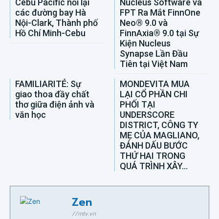
Cebu Pacific nối lại
Nucleus Software và
các đường bay Hà
FPT Ra Mắt FinnOne
Nội-Clark, Thành phố
Neo® 9.0 và
Hồ Chí Minh-Cebu
FinnAxia® 9.0 tại Sự
Kiện Nucleus
Synapse Lần Đầu
Tiên tại Việt Nam
FAMILIARITÉ: Sự
MONDEVITA MUA
giao thoa đầy chất
LẠI CỔ PHẦN CHI
thơ giữa điện ảnh và
PHỐI TẠI
văn học
UNDERSCORE
DISTRICT, CÔNG TY
MẸ CỦA MAGLIANO,
ĐÁNH DẤU BƯỚC
THỨ HAI TRONG
QUÁ TRÌNH XÂY...
Zen
//mtv.vn