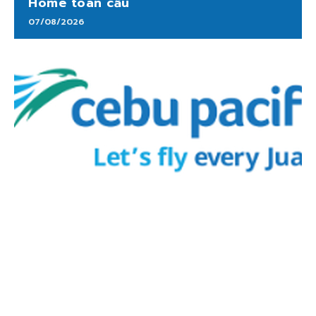
Home toàn cầu
07/08/2026
Cebu Pacific nối lại các đường bay Hà
Nội-Clark, Thành phố Hồ Chí Minh-
Cebu
07/08/2026