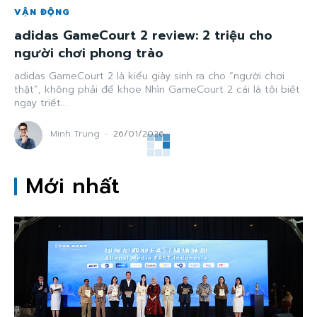
VẬN ĐỘNG
adidas GameCourt 2 review: 2 triệu cho
người chơi phong trào
adidas GameCourt 2 là kiểu giày sinh ra cho “người chơi
thật”, không phải để khoe Nhìn GameCourt 2 cái là tôi biết
ngay triết...
Minh Trung
-
26/01/2026
Mới nhất