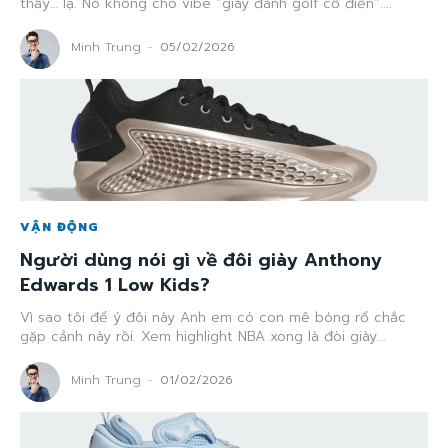
thấy… lạ. Nó không cho vibe “giày đánh golf cổ điển”....
Minh Trung
-
05/02/2026
VẬN ĐỘNG
Người dùng nói gì về đôi giày Anthony
Edwards 1 Low Kids?
Vì sao tôi để ý đôi này Anh em có con mê bóng rổ chắc
gặp cảnh này rồi. Xem highlight NBA xong là đòi giày...
Minh Trung
-
01/02/2026