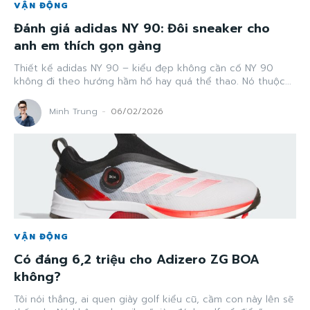
VẬN ĐỘNG
Đánh giá adidas NY 90: Đôi sneaker cho
anh em thích gọn gàng
Thiết kế adidas NY 90 – kiểu đẹp không cần cố NY 90
không đi theo hướng hầm hố hay quá thể thao. Nó thuộc...
Minh Trung
-
06/02/2026
VẬN ĐỘNG
Có đáng 6,2 triệu cho Adizero ZG BOA
không?
Tôi nói thẳng, ai quen giày golf kiểu cũ, cầm con này lên sẽ