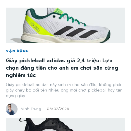
VẬN ĐỘNG
Giày pickleball adidas giá 2,4 triệu: Lựa
chọn đáng tiền cho anh em chơi sân cứng
nghiêm túc
Giày pickleball adidas này sinh ra cho sân đấu, không phải
giày chạy bộ đổi tên Nhiều ông mới chơi pickleball hay tận
dụng giày...
Minh Trung
-
08/02/2026