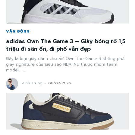
VẬN ĐỘNG
adidas Own The Game 3 – Giày bóng rổ 1,5
triệu đi sân ổn, đi phố vẫn đẹp
Đây là loại giày dành cho ai? Own The Game 3 không phải
giày signature của siêu sao NBA. Nó thuộc nhóm team
model –...
Minh Trung
-
08/02/2026