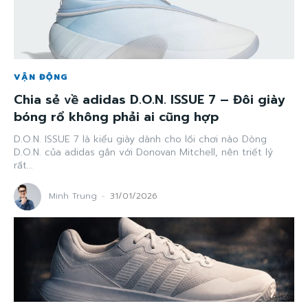
VẬN ĐỘNG
Chia sẻ về adidas D.O.N. ISSUE 7 – Đôi giày
bóng rổ không phải ai cũng hợp
D.O.N. ISSUE 7 là kiểu giày dành cho lối chơi nào Dòng
D.O.N. của adidas gắn với Donovan Mitchell, nên triết lý
rất...
Minh Trung
-
31/01/2026