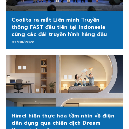
Coolita ra mắt Liên minh Truyền
thông FAST đầu tiên tại Indonesia
cùng các đài truyền hình hàng đầu
07/08/2026
Himel hiện thực hóa tầm nhìn về điện
dân dụng qua chiến dịch Dream