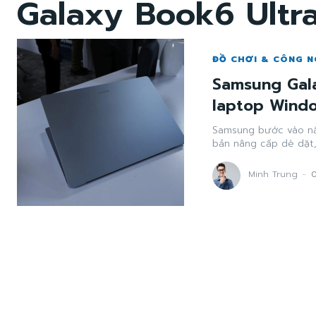
Galaxy Book6 Ultr
ĐỒ CHƠI & CÔNG N
Samsung Gal
laptop Wind
Samsung bước vào nă
bản nâng cấp dè dặt,
Minh Trung
-