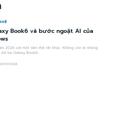
a
GHỆ
axy Book6 và bước ngoặt AI của
ows
m 2026 với một tâm thế rất khác. Không còn là những
 bộ ba Galaxy Book6...
06/01/2026