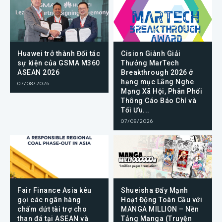
Huawei trở thành Đối tác
Cision Giành Giải
sự kiện của GSMA M360
Thưởng MarTech
ASEAN 2026
Breakthrough 2026 ở
hạng mục Lắng Nghe
07/08/2026
Mạng Xã Hội, Phân Phối
Thông Cáo Báo Chí và
Tối Ưu...
07/08/2026
Fair Finance Asia kêu
Shueisha Đẩy Mạnh
gọi các ngân hàng
Hoạt Động Toàn Cầu với
chấm dứt tài trợ cho
MANGA MILLION – Nền
than đá tại ASEAN và
Tảng Manga (Truyện