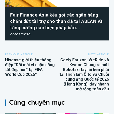
Fair Finance Asia kêu gọi các ngân hàng
chấm dứt tài trợ cho than đá tại ASEAN và
tăng cường các biện pháp bảo...
06/08/2026
PREVIOUS ARTICLE
NEXT ARTICLE
Hisense giới thiệu thông
Geely Farizon, WeRide và
điệp “Đổi mới vì cuộc sống
Kwoon Chung ra mắt
tốt đẹp hơn” tại FIFA
Robotaxi tay lái bên phải
World Cup 2026™
tại Triển lãm Ô tô và Chuỗi
cung ứng Quốc tế 2026
(Hồng Kông), đẩy nhanh
mở rộng toàn cầu
Cùng chuyên mục