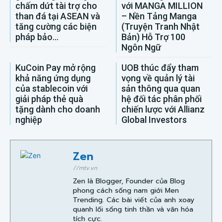
chấm dứt tài trợ cho
với MANGA MILLION
than đá tại ASEAN và
– Nền Tảng Manga
tăng cường các biện
(Truyện Tranh Nhật
pháp bảo...
Bản) Hỗ Trợ 100
Ngôn Ngữ
KuCoin Pay mở rộng
UOB thúc đẩy tham
khả năng ứng dụng
vọng về quản lý tài
của stablecoin với
sản thông qua quan
giải pháp thẻ quà
hệ đối tác phân phối
tặng dành cho doanh
chiến lược với Allianz
nghiệp
Global Investors
Zen
//mtv.vn
Zen là Blogger, Founder của Blog
phong cách sống nam giới Men
Trending. Các bài viết của anh xoay
quanh lối sống tinh thần và văn hóa
tích cực.