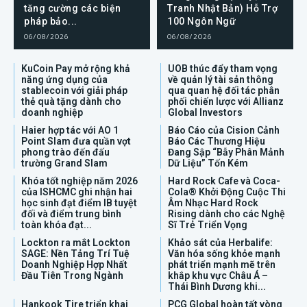
tăng cường các biện
Tranh Nhật Bản) Hỗ Trợ
pháp bảo...
100 Ngôn Ngữ
06/08/2026
06/08/2026
KuCoin Pay mở rộng khả
UOB thúc đẩy tham vọng
năng ứng dụng của
về quản lý tài sản thông
stablecoin với giải pháp
qua quan hệ đối tác phân
thẻ quà tặng dành cho
phối chiến lược với Allianz
doanh nghiệp
Global Investors
Haier hợp tác với AO 1
Báo Cáo của Cision Cảnh
Point Slam đưa quần vợt
Báo Các Thương Hiệu
phong trào đến đấu
Đang Sập “Bẫy Phân Mảnh
trường Grand Slam
Dữ Liệu” Tốn Kém
Khóa tốt nghiệp năm 2026
Hard Rock Cafe và Coca-
của ISHCMC ghi nhận hai
Cola® Khởi Động Cuộc Thi
học sinh đạt điểm IB tuyệt
Âm Nhạc Hard Rock
đối và điểm trung bình
Rising dành cho các Nghệ
toàn khóa đạt...
Sĩ Trẻ Triển Vọng
Lockton ra mắt Lockton
Khảo sát của Herbalife:
SAGE: Nền Tảng Trí Tuệ
Văn hóa sống khỏe mạnh
Doanh Nghiệp Hợp Nhất
phát triển mạnh mẽ trên
Đầu Tiên Trong Ngành
khắp khu vực Châu Á –
Thái Bình Dương khi...
Hankook Tire triển khai
PCG Global hoàn tất vòng