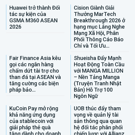
Huawei trở thành Đối
Cision Giành Giải
tác sự kiện của
Thưởng MarTech
GSMA M360 ASEAN
Breakthrough 2026 ở
2026
hạng mục Lắng Nghe
Mạng Xã Hội, Phân
Phối Thông Cáo Báo
Chí và Tối Ưu...
Fair Finance Asia kêu
Shueisha Đẩy Mạnh
gọi các ngân hàng
Hoạt Động Toàn Cầu
chấm dứt tài trợ cho
với MANGA MILLION
than đá tại ASEAN và
– Nền Tảng Manga
tăng cường các biện
(Truyện Tranh Nhật
pháp bảo...
Bản) Hỗ Trợ 100
Ngôn Ngữ
KuCoin Pay mở rộng
UOB thúc đẩy tham
khả năng ứng dụng
vọng về quản lý tài
của stablecoin với
sản thông qua quan
giải pháp thẻ quà
hệ đối tác phân phối
tặng dành cho doanh
chiến lược với Allianz