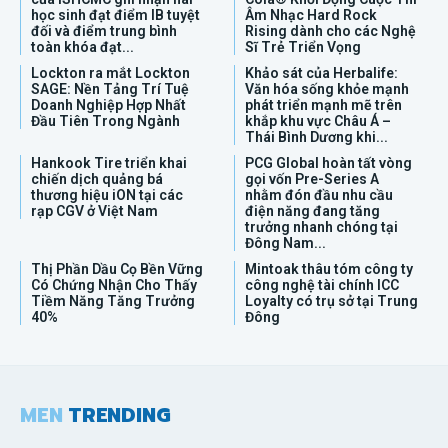
học sinh đạt điểm IB tuyệt
Âm Nhạc Hard Rock
đối và điểm trung bình
Rising dành cho các Nghệ
toàn khóa đạt...
Sĩ Trẻ Triển Vọng
Lockton ra mắt Lockton
Khảo sát của Herbalife:
SAGE: Nền Tảng Trí Tuệ
Văn hóa sống khỏe mạnh
Doanh Nghiệp Hợp Nhất
phát triển mạnh mẽ trên
Đầu Tiên Trong Ngành
khắp khu vực Châu Á –
Thái Bình Dương khi...
Hankook Tire triển khai
PCG Global hoàn tất vòng
chiến dịch quảng bá
gọi vốn Pre-Series A
thương hiệu iON tại các
nhằm đón đầu nhu cầu
rạp CGV ở Việt Nam
điện năng đang tăng
trưởng nhanh chóng tại
Đông Nam...
Thị Phần Dầu Cọ Bền Vững
Mintoak thâu tóm công ty
Có Chứng Nhận Cho Thấy
công nghệ tài chính ICC
Tiềm Năng Tăng Trưởng
Loyalty có trụ sở tại Trung
40%
Đông
MEN
TRENDING