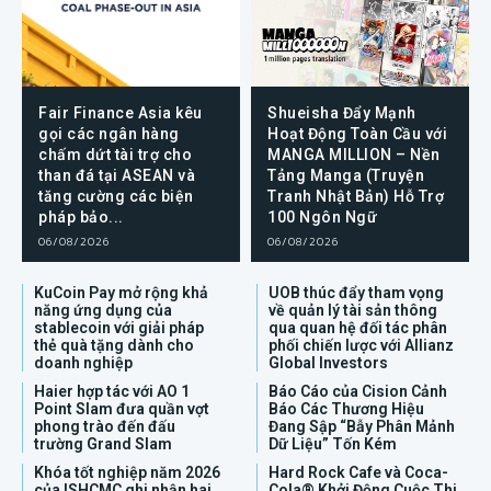
Fair Finance Asia kêu
Shueisha Đẩy Mạnh
gọi các ngân hàng
Hoạt Động Toàn Cầu với
chấm dứt tài trợ cho
MANGA MILLION – Nền
than đá tại ASEAN và
Tảng Manga (Truyện
tăng cường các biện
Tranh Nhật Bản) Hỗ Trợ
pháp bảo...
100 Ngôn Ngữ
06/08/2026
06/08/2026
KuCoin Pay mở rộng khả
UOB thúc đẩy tham vọng
năng ứng dụng của
về quản lý tài sản thông
stablecoin với giải pháp
qua quan hệ đối tác phân
thẻ quà tặng dành cho
phối chiến lược với Allianz
doanh nghiệp
Global Investors
Haier hợp tác với AO 1
Báo Cáo của Cision Cảnh
Point Slam đưa quần vợt
Báo Các Thương Hiệu
phong trào đến đấu
Đang Sập “Bẫy Phân Mảnh
trường Grand Slam
Dữ Liệu” Tốn Kém
Khóa tốt nghiệp năm 2026
Hard Rock Cafe và Coca-
của ISHCMC ghi nhận hai
Cola® Khởi Động Cuộc Thi