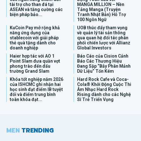
tài trợ cho than đá tại
MANGA MILLION – Nền
ASEAN và tăng cường các
Tảng Manga (Truyện
biện pháp bảo...
Tranh Nhật Bản) Hỗ Trợ
100 Ngôn Ngữ
KuCoin Pay mở rộng khả
UOB thúc đẩy tham vọng
năng ứng dụng của
về quản lý tài sản thông
stablecoin với giải pháp
qua quan hệ đối tác phân
thẻ quà tặng dành cho
phối chiến lược với Allianz
doanh nghiệp
Global Investors
Haier hợp tác với AO 1
Báo Cáo của Cision Cảnh
Point Slam đưa quần vợt
Báo Các Thương Hiệu
phong trào đến đấu
Đang Sập “Bẫy Phân Mảnh
trường Grand Slam
Dữ Liệu” Tốn Kém
Khóa tốt nghiệp năm 2026
Hard Rock Cafe và Coca-
của ISHCMC ghi nhận hai
Cola® Khởi Động Cuộc Thi
học sinh đạt điểm IB tuyệt
Âm Nhạc Hard Rock
đối và điểm trung bình
Rising dành cho các Nghệ
toàn khóa đạt...
Sĩ Trẻ Triển Vọng
MEN
TRENDING