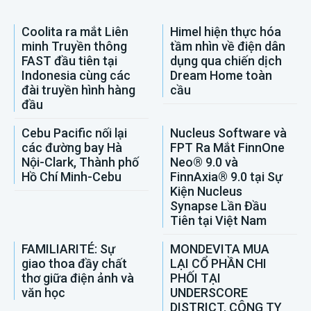
Coolita ra mắt Liên
Himel hiện thực hóa
minh Truyền thông
tầm nhìn về điện dân
FAST đầu tiên tại
dụng qua chiến dịch
Indonesia cùng các
Dream Home toàn
đài truyền hình hàng
cầu
đầu
Cebu Pacific nối lại
Nucleus Software và
các đường bay Hà
FPT Ra Mắt FinnOne
Nội-Clark, Thành phố
Neo® 9.0 và
Hồ Chí Minh-Cebu
FinnAxia® 9.0 tại Sự
Kiện Nucleus
Synapse Lần Đầu
Tiên tại Việt Nam
FAMILIARITÉ: Sự
MONDEVITA MUA
giao thoa đầy chất
LẠI CỔ PHẦN CHI
thơ giữa điện ảnh và
PHỐI TẠI
văn học
UNDERSCORE
DISTRICT, CÔNG TY