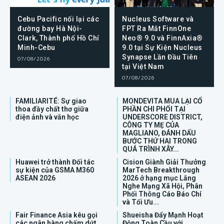
Cebu Pacific nối lại các
Nucleus Software và
đường bay Hà Nội-
FPT Ra Mắt FinnOne
Clark, Thành phố Hồ Chí
Neo® 9.0 và FinnAxia®
Minh-Cebu
9.0 tại Sự Kiện Nucleus
Synapse Lần Đầu Tiên
07/08/2026
tại Việt Nam
07/08/2026
FAMILIARITÉ: Sự giao
MONDEVITA MUA LẠI CỔ
thoa đầy chất thơ giữa
PHẦN CHI PHỐI TẠI
điện ảnh và văn học
UNDERSCORE DISTRICT,
CÔNG TY MẸ CỦA
MAGLIANO, ĐÁNH DẤU
BƯỚC THỨ HAI TRONG
QUÁ TRÌNH XÂY...
Huawei trở thành Đối tác
Cision Giành Giải Thưởng
sự kiện của GSMA M360
MarTech Breakthrough
ASEAN 2026
2026 ở hạng mục Lắng
Nghe Mạng Xã Hội, Phân
Phối Thông Cáo Báo Chí
và Tối Ưu...
Fair Finance Asia kêu gọi
Shueisha Đẩy Mạnh Hoạt
các ngân hàng chấm dứt
Động Toàn Cầu với