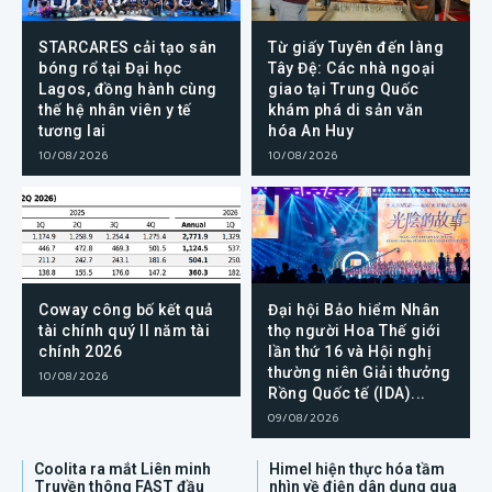
STARCARES cải tạo sân
Từ giấy Tuyên đến làng
bóng rổ tại Đại học
Tây Đệ: Các nhà ngoại
Lagos, đồng hành cùng
giao tại Trung Quốc
thế hệ nhân viên y tế
khám phá di sản văn
tương lai
hóa An Huy
10/08/2026
10/08/2026
Coway công bố kết quả
Đại hội Bảo hiểm Nhân
tài chính quý II năm tài
thọ người Hoa Thế giới
chính 2026
lần thứ 16 và Hội nghị
thường niên Giải thưởng
10/08/2026
Rồng Quốc tế (IDA)...
09/08/2026
Coolita ra mắt Liên minh
Himel hiện thực hóa tầm
Truyền thông FAST đầu
nhìn về điện dân dụng qua