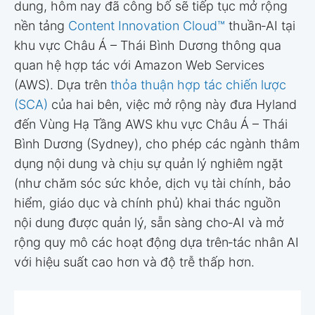
dung, hôm nay đã công bố sẽ tiếp tục mở rộng
nền tảng
Content Innovation Cloud™
thuần‑AI tại
khu vực Châu Á – Thái Bình Dương thông qua
quan hệ hợp tác với Amazon Web Services
(AWS). Dựa trên
thỏa thuận hợp tác chiến lược
(SCA)
của hai bên, việc mở rộng này đưa Hyland
đến Vùng Hạ Tầng AWS khu vực Châu Á – Thái
Bình Dương (Sydney), cho phép các ngành thâm
dụng nội dung và chịu sự quản lý nghiêm ngặt
(như chăm sóc sức khỏe, dịch vụ tài chính, bảo
hiểm, giáo dục và chính phủ) khai thác nguồn
nội dung được quản lý, sẵn sàng cho‑AI và mở
rộng quy mô các hoạt động dựa trên‑tác nhân AI
với hiệu suất cao hơn và độ trễ thấp hơn.