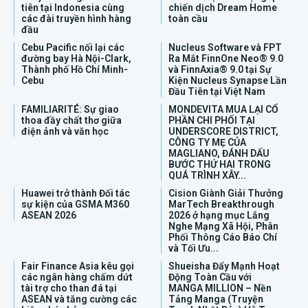
tiên tại Indonesia cùng
chiến dịch Dream Home
các đài truyền hình hàng
toàn cầu
đầu
Cebu Pacific nối lại các
Nucleus Software và FPT
đường bay Hà Nội-Clark,
Ra Mắt FinnOne Neo® 9.0
Thành phố Hồ Chí Minh-
và FinnAxia® 9.0 tại Sự
Cebu
Kiện Nucleus Synapse Lần
Đầu Tiên tại Việt Nam
FAMILIARITÉ: Sự giao
MONDEVITA MUA LẠI CỔ
thoa đầy chất thơ giữa
PHẦN CHI PHỐI TẠI
điện ảnh và văn học
UNDERSCORE DISTRICT,
CÔNG TY MẸ CỦA
MAGLIANO, ĐÁNH DẤU
BƯỚC THỨ HAI TRONG
QUÁ TRÌNH XÂY...
Huawei trở thành Đối tác
Cision Giành Giải Thưởng
sự kiện của GSMA M360
MarTech Breakthrough
ASEAN 2026
2026 ở hạng mục Lắng
Nghe Mạng Xã Hội, Phân
Phối Thông Cáo Báo Chí
và Tối Ưu...
Fair Finance Asia kêu gọi
Shueisha Đẩy Mạnh Hoạt
các ngân hàng chấm dứt
Động Toàn Cầu với
tài trợ cho than đá tại
MANGA MILLION – Nền
ASEAN và tăng cường các
Tảng Manga (Truyện