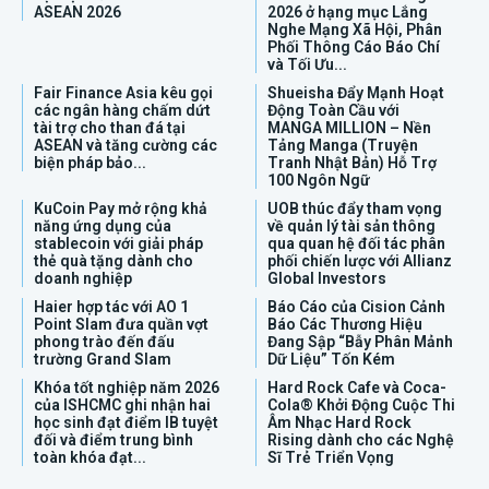
ASEAN 2026
2026 ở hạng mục Lắng
Nghe Mạng Xã Hội, Phân
Phối Thông Cáo Báo Chí
và Tối Ưu...
Fair Finance Asia kêu gọi
Shueisha Đẩy Mạnh Hoạt
các ngân hàng chấm dứt
Động Toàn Cầu với
tài trợ cho than đá tại
MANGA MILLION – Nền
ASEAN và tăng cường các
Tảng Manga (Truyện
biện pháp bảo...
Tranh Nhật Bản) Hỗ Trợ
100 Ngôn Ngữ
KuCoin Pay mở rộng khả
UOB thúc đẩy tham vọng
năng ứng dụng của
về quản lý tài sản thông
stablecoin với giải pháp
qua quan hệ đối tác phân
thẻ quà tặng dành cho
phối chiến lược với Allianz
doanh nghiệp
Global Investors
Haier hợp tác với AO 1
Báo Cáo của Cision Cảnh
Point Slam đưa quần vợt
Báo Các Thương Hiệu
phong trào đến đấu
Đang Sập “Bẫy Phân Mảnh
trường Grand Slam
Dữ Liệu” Tốn Kém
Khóa tốt nghiệp năm 2026
Hard Rock Cafe và Coca-
của ISHCMC ghi nhận hai
Cola® Khởi Động Cuộc Thi
học sinh đạt điểm IB tuyệt
Âm Nhạc Hard Rock
đối và điểm trung bình
Rising dành cho các Nghệ
toàn khóa đạt...
Sĩ Trẻ Triển Vọng