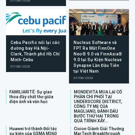
07/08/2026
Cebu Pacific nối lại các
Nucleus Software và
đường bay Hà Nội-
FPT Ra Mắt FinnOne
Clark, Thành phố Hồ Chí
Neo® 9.0 và FinnAxia®
Minh-Cebu
9.0 tại Sự Kiện Nucleus
Synapse Lần Đầu Tiên
07/08/2026
tại Việt Nam
07/08/2026
FAMILIARITÉ: Sự giao
MONDEVITA MUA LẠI CỔ
thoa đầy chất thơ giữa
PHẦN CHI PHỐI TẠI
điện ảnh và văn học
UNDERSCORE DISTRICT,
CÔNG TY MẸ CỦA
MAGLIANO, ĐÁNH DẤU
BƯỚC THỨ HAI TRONG
QUÁ TRÌNH XÂY...
Huawei trở thành Đối tác
Cision Giành Giải Thưởng
sự kiện của GSMA M360
MarTech Breakthrough