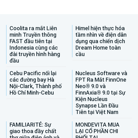
Coolita ra mắt Liên
Himel hiện thực hóa
minh Truyền thông
tầm nhìn về điện dân
FAST đầu tiên tại
dụng qua chiến dịch
Indonesia cùng các
Dream Home toàn
đài truyền hình hàng
cầu
đầu
Cebu Pacific nối lại
Nucleus Software và
các đường bay Hà
FPT Ra Mắt FinnOne
Nội-Clark, Thành phố
Neo® 9.0 và
Hồ Chí Minh-Cebu
FinnAxia® 9.0 tại Sự
Kiện Nucleus
Synapse Lần Đầu
Tiên tại Việt Nam
FAMILIARITÉ: Sự
MONDEVITA MUA
giao thoa đầy chất
LẠI CỔ PHẦN CHI
thơ giữa điện ảnh và
PHỐI TẠI