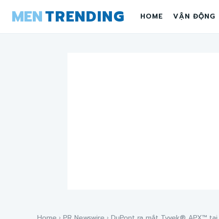
MEN
TRENDING
HOME
VẬN ĐỘNG
Home
PR Newswire
DuPont ra mắt Tyvek® APX™ tại