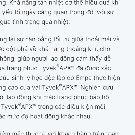
g. Khả năng tản nhiệt cơ thể hiệu quả khi
 yếu tố ngày càng quan trọng đối với sự
gừa tình trạng quá nhiệt.
g lại sự cân bằng tối ưu giữa thoải mái và
c đột phá về khả năng thoáng khí, cho
thông, giúp người lao động cảm thấy dễ
®
ủa trang phục Tyvek
APX™ đã được xác
cứu sinh lý học độc lập do Empa thực hiện
®
ng cao của vải Tyvek
APX™. Nghiên cứu
ười lao động khi mặc trang phục bảo hộ
®
n Tyvek
APX™ trong các điều kiện môi
các mức độ hoạt động khác nhau.
iệm mặc thực tế với khách hàng trên toàn