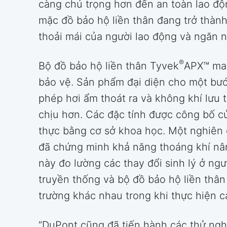
càng chú trọng hơn đến an toàn lao độn
mặc đồ bảo hộ liền thân đang trở thành
thoải mái của người lao động và ngăn n
®
Bộ đồ bảo hộ liền thân Tyvek
APX™ man
bảo vệ. Sản phẩm đại diện cho một bướ
phép hơi ẩm thoát ra và không khí lưu 
chịu hơn. Các đặc tính được công bố c
thực bằng cơ sở khoa học. Một nghiên 
đã chứng minh khả năng thoáng khí nâ
này đo lường các thay đổi sinh lý ở ng
truyền thống và bộ đồ bảo hộ liền thâ
trường khác nhau trong khi thực hiện 
“DuPont cũng đã tiến hành các thử ngh