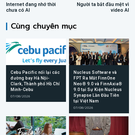
Internet đang nhớ thời
Người ta bắt đầu mệt vì
chưa có AI
video AI
Cùng chuyên mục
Cebu Pacific nối lại các
Nucleus Software và
đường bay Hà Nội-
FPT Ra Mắt FinnOne
Clark, Thành phố Hồ Chí
Neo® 9.0 và FinnAxia®
Minh-Cebu
9.0 tại Sự Kiện Nucleus
Synapse Lần Đầu Tiên
07/08/2026
tại Việt Nam
07/08/2026