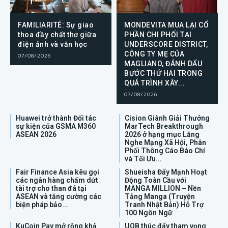
FAMILIARITÉ: Sự giao
MONDEVITA MUA LẠI CỔ
thoa đầy chất thơ giữa
PHẦN CHI PHỐI TẠI
điện ảnh và văn học
UNDERSCORE DISTRICT,
CÔNG TY MẸ CỦA
07/08/2026
MAGLIANO, ĐÁNH DẤU
BƯỚC THỨ HAI TRONG
QUÁ TRÌNH XÂY...
07/08/2026
Huawei trở thành Đối tác
Cision Giành Giải Thưởng
sự kiện của GSMA M360
MarTech Breakthrough
ASEAN 2026
2026 ở hạng mục Lắng
Nghe Mạng Xã Hội, Phân
Phối Thông Cáo Báo Chí
và Tối Ưu...
Fair Finance Asia kêu gọi
Shueisha Đẩy Mạnh Hoạt
các ngân hàng chấm dứt
Động Toàn Cầu với
tài trợ cho than đá tại
MANGA MILLION – Nền
ASEAN và tăng cường các
Tảng Manga (Truyện
biện pháp bảo...
Tranh Nhật Bản) Hỗ Trợ
100 Ngôn Ngữ
KuCoin Pay mở rộng khả
UOB thúc đẩy tham vọng