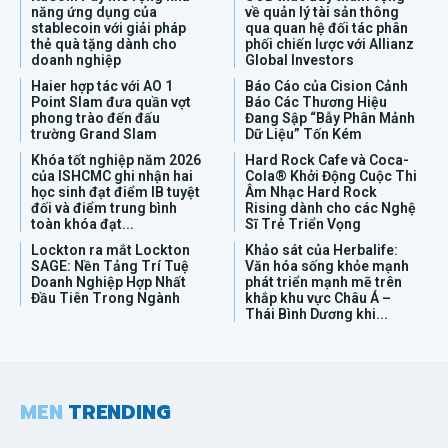
năng ứng dụng của
về quản lý tài sản thông
stablecoin với giải pháp
qua quan hệ đối tác phân
thẻ quà tặng dành cho
phối chiến lược với Allianz
doanh nghiệp
Global Investors
Haier hợp tác với AO 1
Báo Cáo của Cision Cảnh
Point Slam đưa quần vợt
Báo Các Thương Hiệu
phong trào đến đấu
Đang Sập “Bẫy Phân Mảnh
trường Grand Slam
Dữ Liệu” Tốn Kém
Khóa tốt nghiệp năm 2026
Hard Rock Cafe và Coca-
của ISHCMC ghi nhận hai
Cola® Khởi Động Cuộc Thi
học sinh đạt điểm IB tuyệt
Âm Nhạc Hard Rock
đối và điểm trung bình
Rising dành cho các Nghệ
toàn khóa đạt...
Sĩ Trẻ Triển Vọng
Lockton ra mắt Lockton
Khảo sát của Herbalife:
SAGE: Nền Tảng Trí Tuệ
Văn hóa sống khỏe mạnh
Doanh Nghiệp Hợp Nhất
phát triển mạnh mẽ trên
Đầu Tiên Trong Ngành
khắp khu vực Châu Á –
Thái Bình Dương khi...
MEN
TRENDING