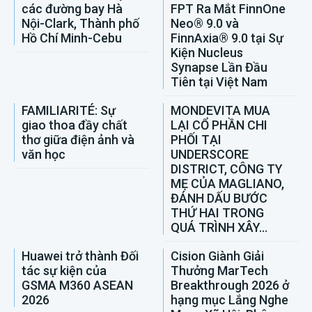
các đường bay Hà
FPT Ra Mắt FinnOne
Nội-Clark, Thành phố
Neo® 9.0 và
Hồ Chí Minh-Cebu
FinnAxia® 9.0 tại Sự
Kiện Nucleus
Synapse Lần Đầu
Tiên tại Việt Nam
FAMILIARITÉ: Sự
MONDEVITA MUA
giao thoa đầy chất
LẠI CỔ PHẦN CHI
thơ giữa điện ảnh và
PHỐI TẠI
văn học
UNDERSCORE
DISTRICT, CÔNG TY
MẸ CỦA MAGLIANO,
ĐÁNH DẤU BƯỚC
THỨ HAI TRONG
QUÁ TRÌNH XÂY...
Huawei trở thành Đối
Cision Giành Giải
tác sự kiện của
Thưởng MarTech
GSMA M360 ASEAN
Breakthrough 2026 ở
2026
hạng mục Lắng Nghe