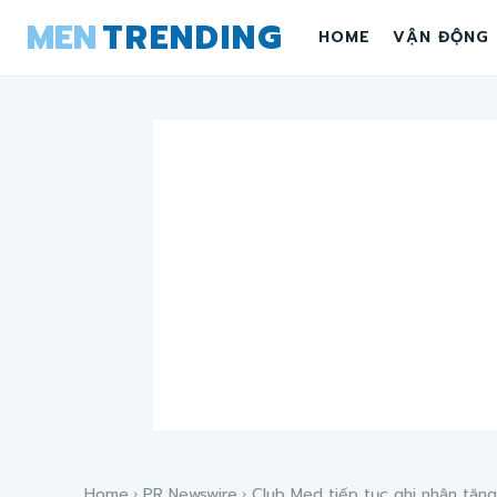
MEN
TRENDING
HOME
VẬN ĐỘNG
Home
PR Newswire
Club Med tiếp tục ghi nhận tăng