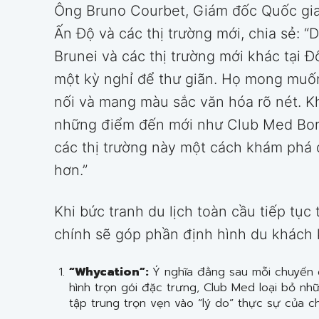
Ông Bruno Courbet, Giám đốc Quốc gia 
Ấn Độ và các thị trường mới, chia sẻ: “
Brunei và các thị trường mới khác tại
một kỳ nghỉ để thư giãn. Họ mong muốn
nối và mang màu sắc văn hóa rõ nét. K
những điểm đến mới như Club Med Bor
các thị trường này một cách khám phá 
hơn.”
Khi bức tranh du lịch toàn cầu tiếp tụ
chính sẽ góp phần định hình du khách 
“Whycation”:
Ý nghĩa đằng sau mỗi chuyến 
hình trọn gói đặc trưng, Club Med loại bỏ nh
tập trung trọn vẹn vào “lý do” thực sự của ch