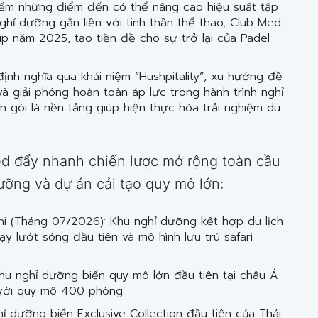
iếm những điểm đến có thể nâng cao hiệu suất tập
ghỉ dưỡng gắn liền với tinh thần thể thao, Club Med
p năm 2025, tạo tiền đề cho sự trở lại của Padel
ịnh nghĩa qua khái niệm “Hushpitality”, xu hướng đề
và giải phóng hoàn toàn áp lực trong hành trình nghỉ
 gói là nền tảng giúp hiện thực hóa trải nghiệm du
d đẩy nhanh chiến lược mở rộng toàn cầu
ỡng và dự án cải tạo quy mô lớn:
hi (Tháng 07/2026): Khu nghỉ dưỡng kết hợp du lịch
y lướt sóng đầu tiên và mô hình lưu trú safari
Khu nghỉ dưỡng biển quy mô lớn đầu tiên tại châu Á
với quy mô 400 phòng.
ỉ dưỡng biển Exclusive Collection đầu tiên của Thái