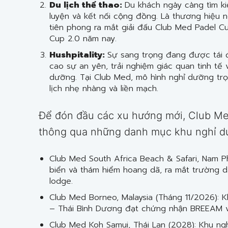
Du lịch thể thao:
Du khách ngày càng tìm k
luyện và kết nối cộng đồng. Là thương hiệu n
tiên phong ra mắt giải đấu Club Med Padel Cu
Cup 2.0 năm nay.
Hushpitality:
Sự sang trọng đang được tái đ
cao sự an yên, trải nghiệm giác quan tinh tế 
dưỡng. Tại Club Med, mô hình nghỉ dưỡng trọn
lịch nhẹ nhàng và liền mạch.
Để đón đầu các xu hướng mới, Club Me
thông qua những danh mục khu nghỉ dư
Club Med South Africa Beach & Safari, Nam P
biển và thám hiểm hoang dã, ra mắt trường dạ
lodge.
Club Med Borneo, Malaysia (Tháng 11/2026): 
– Thái Bình Dương đạt chứng nhận BREEAM 
Club Med Koh Samui, Thái Lan (2028): Khu ngh