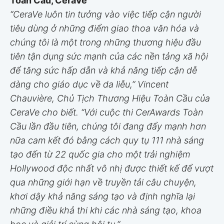
Toàn Cầu, CeraVe
“CeraVe luôn tin tưởng vào việc tiếp cận người
tiêu dùng ở những điểm giao thoa văn hóa và
chúng tôi là một trong những thương hiệu đầu
tiên tận dụng sức mạnh của các nền tảng xã hội
để tăng sức hấp dẫn và khả năng tiếp cận dễ
dàng cho giáo dục về da liễu,” Vincent
Chauvière, Chủ Tịch Thương Hiệu Toàn Cầu của
CeraVe cho biết. “Với cuộc thi CerAwards Toàn
Cầu lần đầu tiên, chúng tôi đang đẩy mạnh hơn
nữa cam kết đó bằng cách quy tụ 111 nhà sáng
tạo đến từ 22 quốc gia cho một trải nghiệm
Hollywood độc nhất vô nhị được thiết kế để vượt
qua những giới hạn về truyền tải câu chuyện,
khơi dậy khả năng sáng tạo và định nghĩa lại
những điều khả thi khi các nhà sáng tạo, khoa