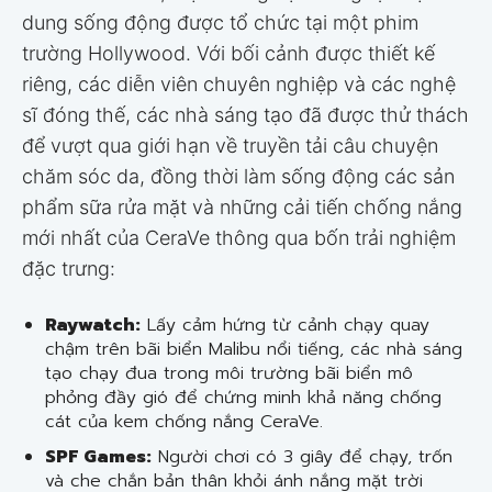
dung sống động được tổ chức tại một phim
trường Hollywood. Với bối cảnh được thiết kế
riêng, các diễn viên chuyên nghiệp và các nghệ
sĩ đóng thế, các nhà sáng tạo đã được thử thách
để vượt qua giới hạn về truyền tải câu chuyện
chăm sóc da, đồng thời làm sống động các sản
phẩm sữa rửa mặt và những cải tiến chống nắng
mới nhất của CeraVe thông qua bốn trải nghiệm
đặc trưng:
Raywatch:
Lấy cảm hứng từ cảnh chạy quay
chậm trên bãi biển Malibu nổi tiếng, các nhà sáng
tạo chạy đua trong môi trường bãi biển mô
phỏng đầy gió để chứng minh khả năng chống
cát của kem chống nắng CeraVe.
SPF Games:
Người chơi có 3 giây để chạy, trốn
và che chắn bản thân khỏi ánh nắng mặt trời