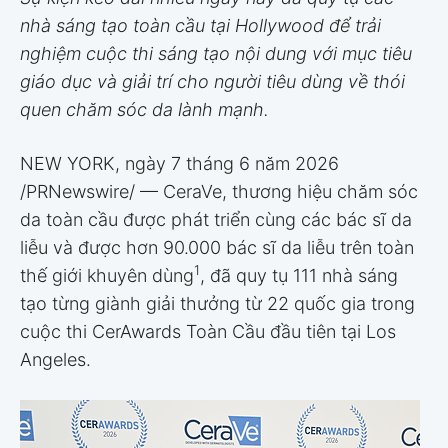
nhà sáng tạo toàn cầu tại Hollywood để trải
nghiệm cuộc thi sáng tạo nội dung với mục tiêu
giáo dục và giải trí cho người tiêu dùng về thói
quen chăm sóc da lành mạnh.
NEW YORK
,
ngày 7 tháng 6 năm 2026
/PRNewswire/ — CeraVe, thương hiệu chăm sóc
da toàn cầu được phát triển cùng các bác sĩ da
liễu và được hơn 90.000 bác sĩ da liễu trên toàn
1
thế giới khuyên dùng
, đã quy tụ 111 nhà sáng
tạo từng giành giải thưởng từ 22 quốc gia trong
cuộc thi CerAwards Toàn Cầu đầu tiên tại Los
Angeles.