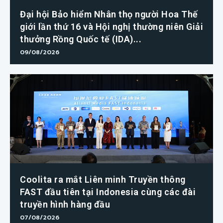
Đại hội Bảo hiểm Nhân thọ người Hoa Thế
giới lần thứ 16 và Hội nghị thường niên Giải
thưởng Rồng Quốc tế (IDA)...
09/08/2026
Coolita ra mắt Liên minh Truyền thông
FAST đầu tiên tại Indonesia cùng các đài
truyền hình hàng đầu
07/08/2026