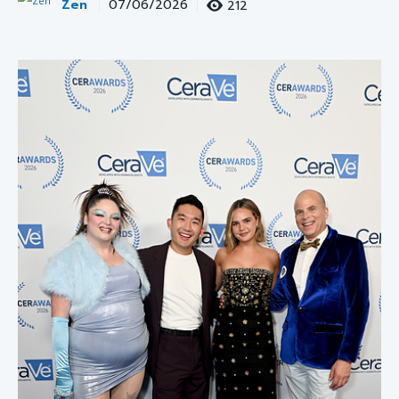
Zen
212
07/06/2026