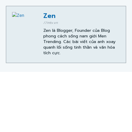
Zen
//mtv.vn
Zen là Blogger, Founder của Blog
phong cách sống nam giới Men
Trending. Các bài viết của anh xoay
quanh lối sống tinh thần và văn hóa
tích cực.