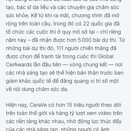
tạo, bác sĩ da liễu và các chuyên gia chăm sóc
sức khỏe. Kể từ khi ra mắt, chương trình đã mở
rộng trên toàn cầu, trong đó có 22 quốc gia đã
tổ chức các cuộc thi ở quy mô sở tại – chỉ riêng
năm nay – đã nhận được hơn 5.000 bài dự thi. Từ
những bài dự thi đó, 111 người chiến thắng đã
được chọn để tranh tài trong cuộc thi Global
CerAwards lần đầu tiên — vòng chung kết — nơi
các nhà sáng tạo sẽ thể hiện bản thân trước ban
giám khảo quốc tế để đăng quang vị trí số một
về nội dung chăm sóc da.
Hiện nay, CeraVe có hơn 15 triệu người theo dõi
trên toàn thế giới và hàng tỷ lượt xem video trên
các nền tảng khác nhau, nhờ động lực thúc đẩy
của các nhà sáng tạo, những người có ảnh