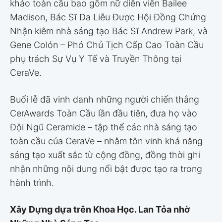
khảo toàn cầu bao gồm nữ diễn viên Bailee
Madison, Bác Sĩ Da Liễu Được Hội Đồng Chứng
Nhận kiêm nhà sáng tạo Bác Sĩ Andrew Park, và
Gene Colón – Phó Chủ Tịch Cấp Cao Toàn Cầu
phụ trách Sự Vụ Y Tế và Truyền Thông tại
CeraVe.
Buổi lễ đã vinh danh những người chiến thắng
CerAwards Toàn Cầu lần đầu tiên, đưa họ vào
Đội Ngũ Ceramide – tập thể các nhà sáng tạo
toàn cầu của CeraVe – nhằm tôn vinh khả năng
sáng tạo xuất sắc từ cộng đồng, đồng thời ghi
nhận những nội dung nổi bật được tạo ra trong
hành trình.
Xây Dựng dựa trên Khoa Học. Lan Tỏa nhờ