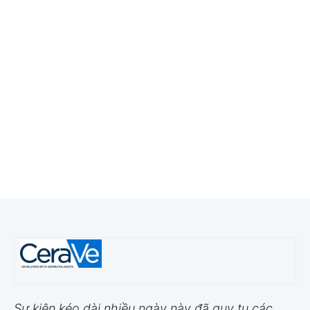
Sự kiện kéo dài nhiều ngày này đã quy tụ các