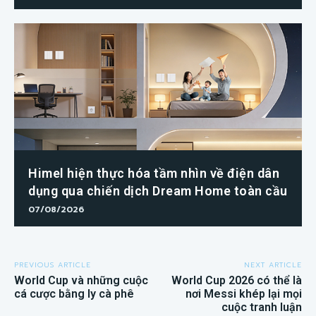
Himel hiện thực hóa tầm nhìn về điện dân
dụng qua chiến dịch Dream Home toàn cầu
07/08/2026
PREVIOUS ARTICLE
NEXT ARTICLE
World Cup và những cuộc
World Cup 2026 có thể là
cá cược bằng ly cà phê
nơi Messi khép lại mọi
cuộc tranh luận