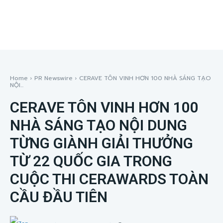
Home
PR Newswire
CERAVE TÔN VINH HƠN 100 NHÀ SÁNG TẠO
NỘI...
CERAVE TÔN VINH HƠN 100
NHÀ SÁNG TẠO NỘI DUNG
TỪNG GIÀNH GIẢI THƯỞNG
TỪ 22 QUỐC GIA TRONG
CUỘC THI CERAWARDS TOÀN
CẦU ĐẦU TIÊN