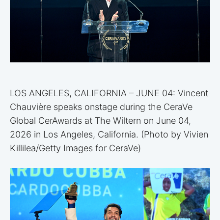
LOS ANGELES, CALIFORNIA – JUNE 04: Vincent
Chauvière speaks onstage during the CeraVe
Global CerAwards at The Wiltern on June 04,
2026 in Los Angeles, California. (Photo by Vivien
Killilea/Getty Images for CeraVe)