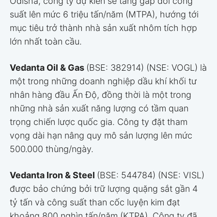
Odisha, công ty dự kiến sẽ tăng gấp đôi công
suất lên mức 6 triệu tấn/năm (MTPA), hướng tới
mục tiêu trở thành nhà sản xuất nhôm tích hợp
lớn nhất toàn cầu.
Vedanta Oil & Gas
(BSE: 382914) (NSE: VOGL) là
một trong những doanh nghiệp dầu khí khối tư
nhân hàng đầu Ấn Độ, đồng thời là một trong
những nhà sản xuất năng lượng có tầm quan
trọng chiến lược quốc gia. Công ty đặt tham
vọng dài hạn nâng quy mô sản lượng lên mức
500.000 thùng/ngày.
Vedanta Iron & Steel
(BSE: 544784) (NSE: VISL)
được bảo chứng bởi trữ lượng quặng sắt gần 4
tỷ tấn và công suất than cốc luyện kim đạt
khoảng 800 nghìn tấn/năm (KTPA). Công ty đã