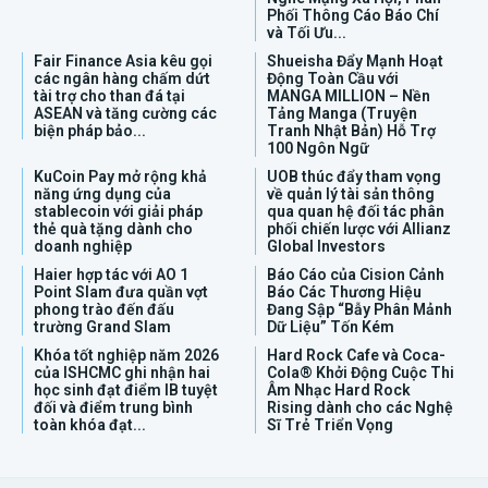
Phối Thông Cáo Báo Chí
và Tối Ưu...
Fair Finance Asia kêu gọi
Shueisha Đẩy Mạnh Hoạt
các ngân hàng chấm dứt
Động Toàn Cầu với
tài trợ cho than đá tại
MANGA MILLION – Nền
ASEAN và tăng cường các
Tảng Manga (Truyện
biện pháp bảo...
Tranh Nhật Bản) Hỗ Trợ
100 Ngôn Ngữ
KuCoin Pay mở rộng khả
UOB thúc đẩy tham vọng
năng ứng dụng của
về quản lý tài sản thông
stablecoin với giải pháp
qua quan hệ đối tác phân
thẻ quà tặng dành cho
phối chiến lược với Allianz
doanh nghiệp
Global Investors
Haier hợp tác với AO 1
Báo Cáo của Cision Cảnh
Point Slam đưa quần vợt
Báo Các Thương Hiệu
phong trào đến đấu
Đang Sập “Bẫy Phân Mảnh
trường Grand Slam
Dữ Liệu” Tốn Kém
Khóa tốt nghiệp năm 2026
Hard Rock Cafe và Coca-
của ISHCMC ghi nhận hai
Cola® Khởi Động Cuộc Thi
học sinh đạt điểm IB tuyệt
Âm Nhạc Hard Rock
đối và điểm trung bình
Rising dành cho các Nghệ
toàn khóa đạt...
Sĩ Trẻ Triển Vọng