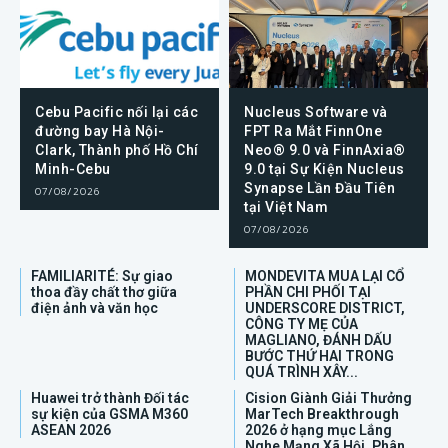
Cebu Pacific nối lại các
Nucleus Software và
đường bay Hà Nội-
FPT Ra Mắt FinnOne
Clark, Thành phố Hồ Chí
Neo® 9.0 và FinnAxia®
Minh-Cebu
9.0 tại Sự Kiện Nucleus
Synapse Lần Đầu Tiên
07/08/2026
tại Việt Nam
07/08/2026
FAMILIARITÉ: Sự giao
MONDEVITA MUA LẠI CỔ
thoa đầy chất thơ giữa
PHẦN CHI PHỐI TẠI
điện ảnh và văn học
UNDERSCORE DISTRICT,
CÔNG TY MẸ CỦA
MAGLIANO, ĐÁNH DẤU
BƯỚC THỨ HAI TRONG
QUÁ TRÌNH XÂY...
Huawei trở thành Đối tác
Cision Giành Giải Thưởng
sự kiện của GSMA M360
MarTech Breakthrough
ASEAN 2026
2026 ở hạng mục Lắng
Nghe Mạng Xã Hội, Phân