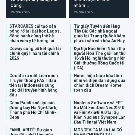
Công...
nhằm...
10/08/2026
10/08/2026
STARCARES cải tạo sân
Từ giấy Tuyên đến làng
bóng rổ tại Đại học Lagos,
Tây Đệ: Các nhà ngoại
đồng hành cùng thế hệ
giao tại Trung Quốc khám
nhân viên y tế tương lai
phá di sản văn hóa An Huy
Coway công bố kết quả tài
Đại hội Bảo hiểm Nhân thọ
chính quý II năm tài chính
người Hoa Thế giới lần thứ
2026
16 và Hội nghị thường niên
Giải thưởng Rồng Quốc tế
(IDA)...
Coolita ra mắt Liên minh
Himel hiện thực hóa tầm
Truyền thông FAST đầu
nhìn về điện dân dụng qua
tiên tại Indonesia cùng
chiến dịch Dream Home
các đài truyền hình hàng
toàn cầu
đầu
Cebu Pacific nối lại các
Nucleus Software và FPT
đường bay Hà Nội-Clark,
Ra Mắt FinnOne Neo® 9.0
Thành phố Hồ Chí Minh-
và FinnAxia® 9.0 tại Sự
Cebu
Kiện Nucleus Synapse Lần
Đầu Tiên tại Việt Nam
FAMILIARITÉ: Sự giao
MONDEVITA MUA LẠI CỔ
thoa đầy chất thơ giữa
PHẦN CHI PHỐI TẠI