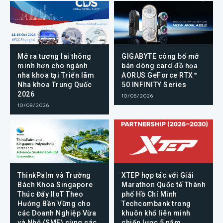
Mở ra tương lai thông
GIGABYTE công bố mở
minh hơn cho ngành
bán dòng card đồ họa
nha khoa tại Triển lãm
AORUS GeForce RTX™
Nha khoa Trung Quốc
50 INFINITY Series
2026
10/08/2026
10/08/2026
ThinkPalm và Trường
XTEP hợp tác với Giải
Bách Khoa Singapore
Marathon Quốc tế Thành
Thúc Đẩy IIoT Theo
phố Hồ Chí Minh
Hướng Bền Vững cho
Techcombank trong
các Doanh Nghiệp Vừa
khuôn khổ liên minh
và Nhỏ (SME) cùng các
chiến lược 5 năm