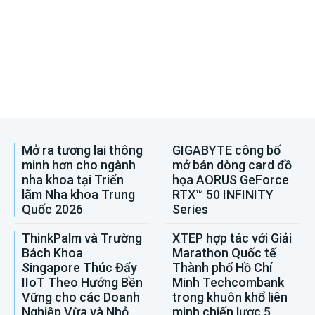
Mở ra tương lai thông
GIGABYTE công bố
minh hơn cho ngành
mở bán dòng card đồ
nha khoa tại Triển
họa AORUS GeForce
lãm Nha khoa Trung
RTX™ 50 INFINITY
Quốc 2026
Series
ThinkPalm và Trường
XTEP hợp tác với Giải
Bách Khoa
Marathon Quốc tế
Singapore Thúc Đẩy
Thành phố Hồ Chí
IIoT Theo Hướng Bền
Minh Techcombank
Vững cho các Doanh
trong khuôn khổ liên
Nghiệp Vừa và Nhỏ
minh chiến lược 5