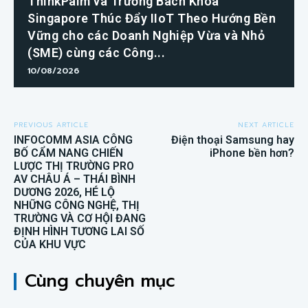
ThinkPalm và Trường Bách Khoa
Singapore Thúc Đẩy IIoT Theo Hướng Bền
Vững cho các Doanh Nghiệp Vừa và Nhỏ
(SME) cùng các Công...
10/08/2026
PREVIOUS ARTICLE
NEXT ARTICLE
INFOCOMM ASIA CÔNG
Điện thoại Samsung hay
BỐ CẨM NANG CHIẾN
iPhone bền hơn?
LƯỢC THỊ TRƯỜNG PRO
AV CHÂU Á – THÁI BÌNH
DƯƠNG 2026, HÉ LỘ
NHỮNG CÔNG NGHỆ, THỊ
TRƯỜNG VÀ CƠ HỘI ĐANG
ĐỊNH HÌNH TƯƠNG LAI SỐ
CỦA KHU VỰC
Cùng chuyên mục