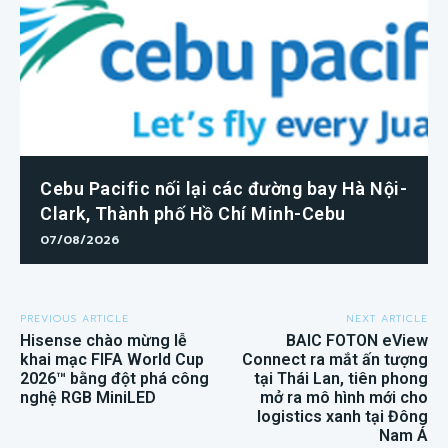
Cebu Pacific nối lại các đường bay Hà Nội-
Clark, Thành phố Hồ Chí Minh-Cebu
07/08/2026
PREVIOUS ARTICLE
NEXT ARTICLE
Hisense chào mừng lễ
BAIC FOTON eView
khai mạc FIFA World Cup
Connect ra mắt ấn tượng
2026™ bằng đột phá công
tại Thái Lan, tiên phong
nghệ RGB MiniLED
mở ra mô hình mới cho
logistics xanh tại Đông
Nam Á