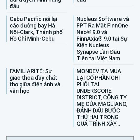
đầu
Cebu Pacific nối lại
Nucleus Software và
các đường bay Hà
FPT Ra Mắt FinnOne
Nội-Clark, Thành phố
Neo® 9.0 và
Hồ Chí Minh-Cebu
FinnAxia® 9.0 tại Sự
Kiện Nucleus
Synapse Lần Đầu
Tiên tại Việt Nam
FAMILIARITÉ: Sự
MONDEVITA MUA
giao thoa đầy chất
LẠI CỔ PHẦN CHI
thơ giữa điện ảnh và
PHỐI TẠI
văn học
UNDERSCORE
DISTRICT, CÔNG TY
MẸ CỦA MAGLIANO,
ĐÁNH DẤU BƯỚC
THỨ HAI TRONG
QUÁ TRÌNH XÂY...