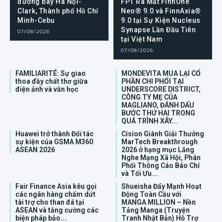
đường bay Hà Nội-
FPT Ra Mắt FinnOne
Clark, Thành phố Hồ Chí
Neo® 9.0 và FinnAxia®
Minh-Cebu
9.0 tại Sự Kiện Nucleus
Synapse Lần Đầu Tiên
07/08/2026
tại Việt Nam
07/08/2026
FAMILIARITÉ: Sự giao
MONDEVITA MUA LẠI CỔ
thoa đầy chất thơ giữa
PHẦN CHI PHỐI TẠI
điện ảnh và văn học
UNDERSCORE DISTRICT,
CÔNG TY MẸ CỦA
MAGLIANO, ĐÁNH DẤU
BƯỚC THỨ HAI TRONG
QUÁ TRÌNH XÂY...
Huawei trở thành Đối tác
Cision Giành Giải Thưởng
sự kiện của GSMA M360
MarTech Breakthrough
ASEAN 2026
2026 ở hạng mục Lắng
Nghe Mạng Xã Hội, Phân
Phối Thông Cáo Báo Chí
và Tối Ưu...
Fair Finance Asia kêu gọi
Shueisha Đẩy Mạnh Hoạt
các ngân hàng chấm dứt
Động Toàn Cầu với
tài trợ cho than đá tại
MANGA MILLION – Nền
ASEAN và tăng cường các
Tảng Manga (Truyện
biện pháp bảo...
Tranh Nhật Bản) Hỗ Trợ