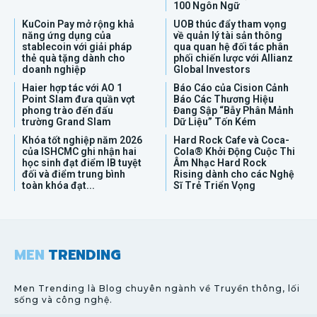
100 Ngôn Ngữ
KuCoin Pay mở rộng khả
UOB thúc đẩy tham vọng
năng ứng dụng của
về quản lý tài sản thông
stablecoin với giải pháp
qua quan hệ đối tác phân
thẻ quà tặng dành cho
phối chiến lược với Allianz
doanh nghiệp
Global Investors
Haier hợp tác với AO 1
Báo Cáo của Cision Cảnh
Point Slam đưa quần vợt
Báo Các Thương Hiệu
phong trào đến đấu
Đang Sập “Bẫy Phân Mảnh
trường Grand Slam
Dữ Liệu” Tốn Kém
Khóa tốt nghiệp năm 2026
Hard Rock Cafe và Coca-
của ISHCMC ghi nhận hai
Cola® Khởi Động Cuộc Thi
học sinh đạt điểm IB tuyệt
Âm Nhạc Hard Rock
đối và điểm trung bình
Rising dành cho các Nghệ
toàn khóa đạt...
Sĩ Trẻ Triển Vọng
MEN
TRENDING
Men Trending là Blog chuyên ngành về Truyền thông, lối
sống và công nghệ.