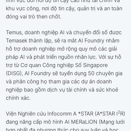
lĩnh vực đòi hỏi độ tin cậy cao như tài chính và
khu vực công, nơi độ tin cậy, quản trị và an toàn
đóng vai trò then chốt.
Temus, doanh nghiệp AI và chuyển đổi số được
Temasek thành lập, sẽ ra mắt AI Foundry nhằm
hỗ trợ doanh nghiệp mở rộng quy mô các giải
pháp AI và phát triển nguồn nhân lực. Với sự hỗ
trợ từ Cơ quan Công nghiệp Số Singapore
(DISG), AI Foundry sẽ tuyển dụng 50 chuyên gia
và phân công họ tham gia các dự án doanh
nghiệp bao gồm dịch vụ tài chính và sức khoẻ
chính xác.
2
Viện Nghiên cứu Infocomm A *STAR (A*STAR I
R)
đang nâng cấp mô hình AI MERaLiON (Mạng lưới
hợp nhất đa phương thức cho suy luận và học