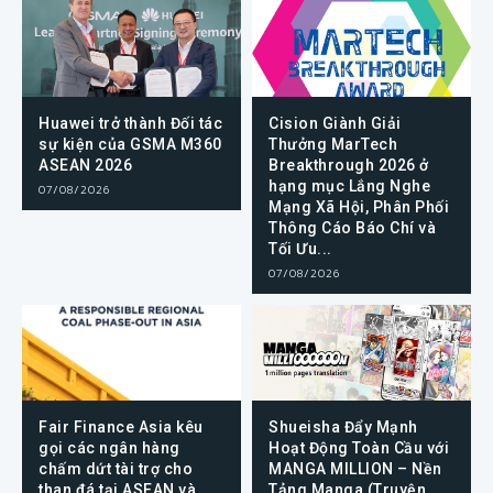
Huawei trở thành Đối tác
Cision Giành Giải
sự kiện của GSMA M360
Thưởng MarTech
ASEAN 2026
Breakthrough 2026 ở
hạng mục Lắng Nghe
07/08/2026
Mạng Xã Hội, Phân Phối
Thông Cáo Báo Chí và
Tối Ưu...
07/08/2026
Fair Finance Asia kêu
Shueisha Đẩy Mạnh
gọi các ngân hàng
Hoạt Động Toàn Cầu với
chấm dứt tài trợ cho
MANGA MILLION – Nền
than đá tại ASEAN và
Tảng Manga (Truyện