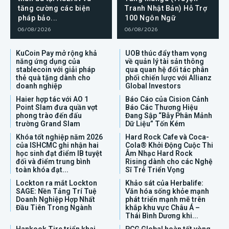
tăng cường các biện
Tranh Nhật Bản) Hỗ Trợ
pháp bảo...
100 Ngôn Ngữ
06/08/2026
06/08/2026
KuCoin Pay mở rộng khả
UOB thúc đẩy tham vọng
năng ứng dụng của
về quản lý tài sản thông
stablecoin với giải pháp
qua quan hệ đối tác phân
thẻ quà tặng dành cho
phối chiến lược với Allianz
doanh nghiệp
Global Investors
Haier hợp tác với AO 1
Báo Cáo của Cision Cảnh
Point Slam đưa quần vợt
Báo Các Thương Hiệu
phong trào đến đấu
Đang Sập “Bẫy Phân Mảnh
trường Grand Slam
Dữ Liệu” Tốn Kém
Khóa tốt nghiệp năm 2026
Hard Rock Cafe và Coca-
của ISHCMC ghi nhận hai
Cola® Khởi Động Cuộc Thi
học sinh đạt điểm IB tuyệt
Âm Nhạc Hard Rock
đối và điểm trung bình
Rising dành cho các Nghệ
toàn khóa đạt...
Sĩ Trẻ Triển Vọng
Lockton ra mắt Lockton
Khảo sát của Herbalife:
SAGE: Nền Tảng Trí Tuệ
Văn hóa sống khỏe mạnh
Doanh Nghiệp Hợp Nhất
phát triển mạnh mẽ trên
Đầu Tiên Trong Ngành
khắp khu vực Châu Á –
Thái Bình Dương khi...