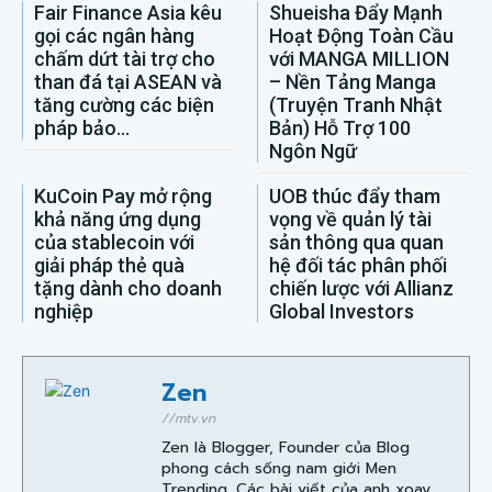
Fair Finance Asia kêu
Shueisha Đẩy Mạnh
gọi các ngân hàng
Hoạt Động Toàn Cầu
chấm dứt tài trợ cho
với MANGA MILLION
than đá tại ASEAN và
– Nền Tảng Manga
tăng cường các biện
(Truyện Tranh Nhật
pháp bảo...
Bản) Hỗ Trợ 100
Ngôn Ngữ
KuCoin Pay mở rộng
UOB thúc đẩy tham
khả năng ứng dụng
vọng về quản lý tài
của stablecoin với
sản thông qua quan
giải pháp thẻ quà
hệ đối tác phân phối
tặng dành cho doanh
chiến lược với Allianz
nghiệp
Global Investors
Zen
//mtv.vn
Zen là Blogger, Founder của Blog
phong cách sống nam giới Men
Trending. Các bài viết của anh xoay