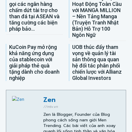
gọi các ngân hàng
Hoạt Động Toàn Cầu
chấm dứt tài trợ cho
với MANGA MILLION
than đá tại ASEAN và
– Nền Tảng Manga
tăng cường các biện
(Truyện Tranh Nhật
pháp bảo...
Bản) Hỗ Trợ 100
Ngôn Ngữ
KuCoin Pay mở rộng
UOB thúc đẩy tham
khả năng ứng dụng
vọng về quản lý tài
của stablecoin với
sản thông qua quan
giải pháp thẻ quà
hệ đối tác phân phối
tặng dành cho doanh
chiến lược với Allianz
nghiệp
Global Investors
Zen
//mtv.vn
Zen là Blogger, Founder của Blog
phong cách sống nam giới Men
Trending. Các bài viết của anh xoay
quanh lối sống tinh thần và văn hóa