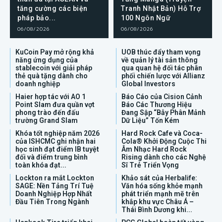
tăng cường các biện
Tranh Nhật Bản) Hỗ Trợ
pháp bảo...
100 Ngôn Ngữ
06/08/2026
06/08/2026
KuCoin Pay mở rộng khả
UOB thúc đẩy tham vọng
năng ứng dụng của
về quản lý tài sản thông
stablecoin với giải pháp
qua quan hệ đối tác phân
thẻ quà tặng dành cho
phối chiến lược với Allianz
doanh nghiệp
Global Investors
Haier hợp tác với AO 1
Báo Cáo của Cision Cảnh
Point Slam đưa quần vợt
Báo Các Thương Hiệu
phong trào đến đấu
Đang Sập “Bẫy Phân Mảnh
trường Grand Slam
Dữ Liệu” Tốn Kém
Khóa tốt nghiệp năm 2026
Hard Rock Cafe và Coca-
của ISHCMC ghi nhận hai
Cola® Khởi Động Cuộc Thi
học sinh đạt điểm IB tuyệt
Âm Nhạc Hard Rock
đối và điểm trung bình
Rising dành cho các Nghệ
toàn khóa đạt...
Sĩ Trẻ Triển Vọng
Lockton ra mắt Lockton
Khảo sát của Herbalife:
SAGE: Nền Tảng Trí Tuệ
Văn hóa sống khỏe mạnh
Doanh Nghiệp Hợp Nhất
phát triển mạnh mẽ trên
Đầu Tiên Trong Ngành
khắp khu vực Châu Á –
Thái Bình Dương khi...