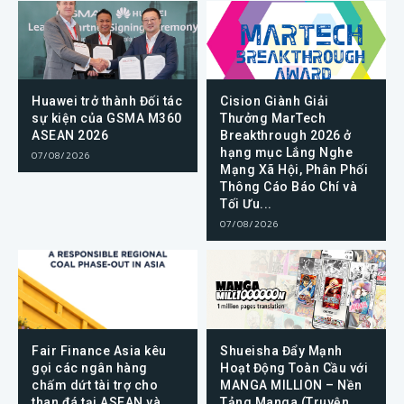
Huawei trở thành Đối tác
Cision Giành Giải
sự kiện của GSMA M360
Thưởng MarTech
ASEAN 2026
Breakthrough 2026 ở
hạng mục Lắng Nghe
07/08/2026
Mạng Xã Hội, Phân Phối
Thông Cáo Báo Chí và
Tối Ưu...
07/08/2026
Fair Finance Asia kêu
Shueisha Đẩy Mạnh
gọi các ngân hàng
Hoạt Động Toàn Cầu với
chấm dứt tài trợ cho
MANGA MILLION – Nền
than đá tại ASEAN và
Tảng Manga (Truyện