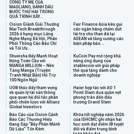
CÔNG TY MẸ CỦA
MAGLIANO, ĐÁNH DẤU
BƯỚC THỨ HAI TRONG
QUÁ TRÌNH XÂY...
Cision Giành Giải Thưởng
Fair Finance Asia kêu gọi
MarTech Breakthrough
các ngân hàng chấm dứt
2026 ở hạng mục Lắng
tài trợ cho than đá tại
Nghe Mạng Xã Hội, Phân
ASEAN và tăng cường các
Phối Thông Cáo Báo Chí
biện pháp bảo...
và Tối Ưu...
Shueisha Đẩy Mạnh Hoạt
KuCoin Pay mở rộng khả
Động Toàn Cầu với
năng ứng dụng của
MANGA MILLION – Nền
stablecoin với giải pháp
Tảng Manga (Truyện
thẻ quà tặng dành cho
Tranh Nhật Bản) Hỗ Trợ
doanh nghiệp
100 Ngôn Ngữ
UOB thúc đẩy tham vọng
Haier hợp tác với AO 1
về quản lý tài sản thông
Point Slam đưa quần vợt
qua quan hệ đối tác phân
phong trào đến đấu
phối chiến lược với Allianz
trường Grand Slam
Global Investors
Báo Cáo của Cision Cảnh
Khóa tốt nghiệp năm 2026
Báo Các Thương Hiệu
của ISHCMC ghi nhận hai
Đang Sập “Bẫy Phân Mảnh
học sinh đạt điểm IB tuyệt
Dữ Liệu” Tốn Kém
đối và điểm trung bình
toàn khóa đạt...