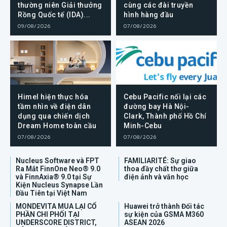
thường niên Giải thưởng
cùng các đài truyền
Rồng Quốc tế (IDA)...
hình hàng đầu
09/08/2026
07/08/2026
Himel hiện thực hóa
Cebu Pacific nối lại các
tầm nhìn về điện dân
đường bay Hà Nội-
dụng qua chiến dịch
Clark, Thành phố Hồ Chí
Dream Home toàn cầu
Minh-Cebu
07/08/2026
07/08/2026
Nucleus Software và FPT
FAMILIARITÉ: Sự giao
Ra Mắt FinnOne Neo® 9.0
thoa đầy chất thơ giữa
và FinnAxia® 9.0 tại Sự
điện ảnh và văn học
Kiện Nucleus Synapse Lần
Đầu Tiên tại Việt Nam
MONDEVITA MUA LẠI CỔ
Huawei trở thành Đối tác
PHẦN CHI PHỐI TẠI
sự kiện của GSMA M360
UNDERSCORE DISTRICT,
ASEAN 2026