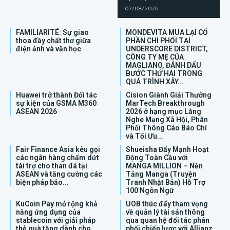
07/08/2026
FAMILIARITÉ: Sự giao
MONDEVITA MUA LẠI CỔ
thoa đầy chất thơ giữa
PHẦN CHI PHỐI TẠI
điện ảnh và văn học
UNDERSCORE DISTRICT,
CÔNG TY MẸ CỦA
MAGLIANO, ĐÁNH DẤU
BƯỚC THỨ HAI TRONG
QUÁ TRÌNH XÂY...
Huawei trở thành Đối tác
Cision Giành Giải Thưởng
sự kiện của GSMA M360
MarTech Breakthrough
ASEAN 2026
2026 ở hạng mục Lắng
Nghe Mạng Xã Hội, Phân
Phối Thông Cáo Báo Chí
và Tối Ưu...
Fair Finance Asia kêu gọi
Shueisha Đẩy Mạnh Hoạt
các ngân hàng chấm dứt
Động Toàn Cầu với
tài trợ cho than đá tại
MANGA MILLION – Nền
ASEAN và tăng cường các
Tảng Manga (Truyện
biện pháp bảo...
Tranh Nhật Bản) Hỗ Trợ
100 Ngôn Ngữ
KuCoin Pay mở rộng khả
UOB thúc đẩy tham vọng
năng ứng dụng của
về quản lý tài sản thông
stablecoin với giải pháp
qua quan hệ đối tác phân
thẻ quà tặng dành cho
phối chiến lược với Allianz