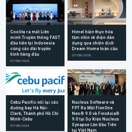
Coolita ra mắt Liên
Himel hiện thực hóa
minh Truyền thông FAST
tầm nhìn về điện dân
đầu tiên tại Indonesia
dụng qua chiến dịch
cùng các đài truyền
Dream Home toàn cầu
hình hàng đầu
07/08/2026
07/08/2026
Cebu Pacific nối lại các
Nucleus Software và
đường bay Hà Nội-
FPT Ra Mắt FinnOne
Clark, Thành phố Hồ Chí
Neo® 9.0 và FinnAxia®
Minh-Cebu
9.0 tại Sự Kiện Nucleus
Synapse Lần Đầu Tiên
07/08/2026
tại Việt Nam