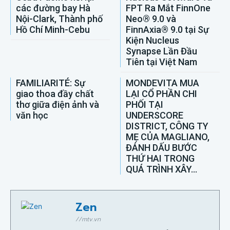
các đường bay Hà
FPT Ra Mắt FinnOne
Nội-Clark, Thành phố
Neo® 9.0 và
Hồ Chí Minh-Cebu
FinnAxia® 9.0 tại Sự
Kiện Nucleus
Synapse Lần Đầu
Tiên tại Việt Nam
FAMILIARITÉ: Sự
MONDEVITA MUA
giao thoa đầy chất
LẠI CỔ PHẦN CHI
thơ giữa điện ảnh và
PHỐI TẠI
văn học
UNDERSCORE
DISTRICT, CÔNG TY
MẸ CỦA MAGLIANO,
ĐÁNH DẤU BƯỚC
THỨ HAI TRONG
QUÁ TRÌNH XÂY...
Zen
//mtv.vn