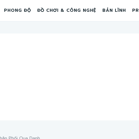
PHONG ĐỘ
ĐỒ CHƠI & CÔNG NGHỆ
BẢN LĨNH
PR
ân Phối Qua Danh...