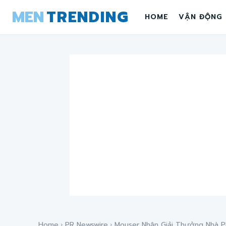
MEN
TRENDING
HOME
VẬN ĐỘNG
Home
PR Newswire
Mouser Nhận Giải Thưởng Nhà Ph