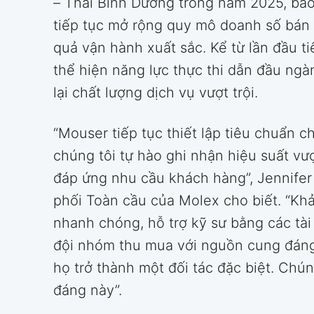
– Thái Bình Dương trong năm 2025, ba
tiếp tục mở rộng quy mô doanh số bán r
quả vận hành xuất sắc. Kể từ lần đầu t
thể hiện năng lực thực thi dẫn đầu ng
lại chất lượng dịch vụ vượt trội.
“Mouser tiếp tục thiết lập tiêu chuẩn c
chúng tôi tự hào ghi nhận hiệu suất vượ
đáp ứng nhu cầu khách hàng”, Jennifer
phối Toàn cầu của Molex cho biết. “Kh
nhanh chóng, hỗ trợ kỹ sư bằng các tài
đội nhóm thu mua với nguồn cung đáng 
họ trở thành một đối tác đặc biệt. Chú
đáng này”.