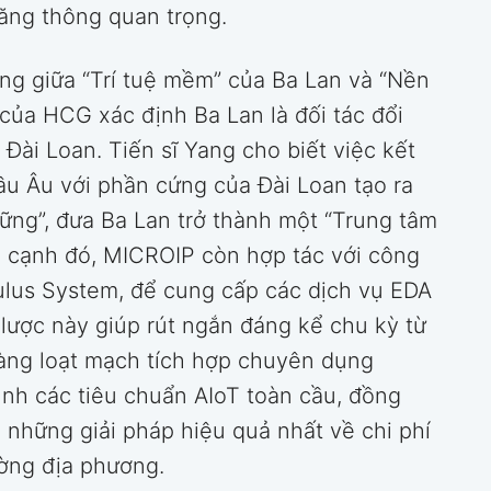
băng thông quan trọng.
g giữa “Trí tuệ mềm” của Ba Lan và “Nền
của HCG xác định Ba Lan là đối tác đổi
Đài Loan. Tiến sĩ Yang cho biết việc kết
 Âu với phần cứng của Đài Loan tạo ra
ững”, đưa Ba Lan trở thành một “Trung tâm
n cạnh đó, MICROIP còn hợp tác với công
culus System, để cung cấp các dịch vụ EDA
lược này giúp rút ngắn đáng kể chu kỳ từ
hàng loạt mạch tích hợp chuyên dụng
nh các tiêu chuẩn AIoT toàn cầu, đồng
những giải pháp hiệu quả nhất về chi phí
ờng địa phương.