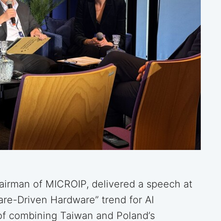
airman of MICROIP, delivered a speech at
re-Driven Hardware” trend for AI
of combining Taiwan and Poland’s