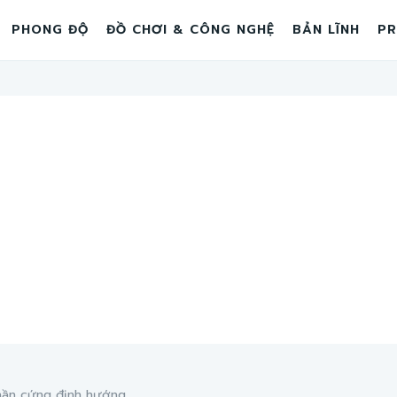
PHONG ĐỘ
ĐỒ CHƠI & CÔNG NGHỆ
BẢN LĨNH
PR
ần cứng định hướng...