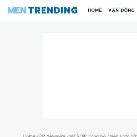
MEN
TRENDING
HOME
VẬN ĐỘNG
Home
PR Newswire
MICROIP công bố chiến lược "Ph