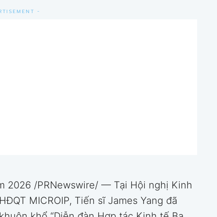
RTISEMENT -
m 2026 /PRNewswire/ — Tại Hội nghị Kinh
 HĐQT MICROIP, Tiến sĩ James Yang đã
 khuôn khổ “Diễn đàn Hợp tác Kinh tế Ba