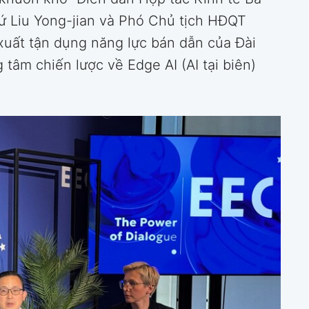
sứ Liu Yong-jian và Phó Chủ tịch HĐQT
xuất tận dụng năng lực bán dẫn của Đài
tâm chiến lược về Edge AI (AI tại biên)