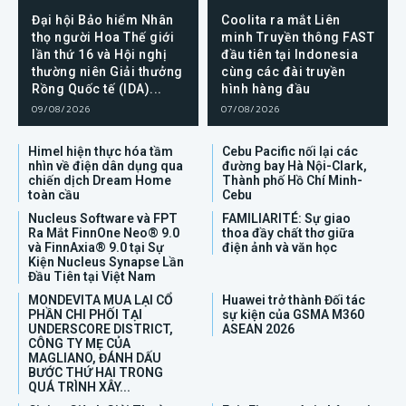
Đại hội Bảo hiểm Nhân
Coolita ra mắt Liên
thọ người Hoa Thế giới
minh Truyền thông FAST
lần thứ 16 và Hội nghị
đầu tiên tại Indonesia
thường niên Giải thưởng
cùng các đài truyền
Rồng Quốc tế (IDA)...
hình hàng đầu
09/08/2026
07/08/2026
Himel hiện thực hóa tầm
Cebu Pacific nối lại các
nhìn về điện dân dụng qua
đường bay Hà Nội-Clark,
chiến dịch Dream Home
Thành phố Hồ Chí Minh-
toàn cầu
Cebu
Nucleus Software và FPT
FAMILIARITÉ: Sự giao
Ra Mắt FinnOne Neo® 9.0
thoa đầy chất thơ giữa
và FinnAxia® 9.0 tại Sự
điện ảnh và văn học
Kiện Nucleus Synapse Lần
Đầu Tiên tại Việt Nam
MONDEVITA MUA LẠI CỔ
Huawei trở thành Đối tác
PHẦN CHI PHỐI TẠI
sự kiện của GSMA M360
UNDERSCORE DISTRICT,
ASEAN 2026
CÔNG TY MẸ CỦA
MAGLIANO, ĐÁNH DẤU
BƯỚC THỨ HAI TRONG
QUÁ TRÌNH XÂY...