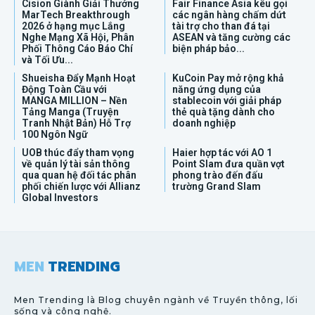
Cision Giành Giải Thưởng
Fair Finance Asia kêu gọi
MarTech Breakthrough
các ngân hàng chấm dứt
2026 ở hạng mục Lắng
tài trợ cho than đá tại
Nghe Mạng Xã Hội, Phân
ASEAN và tăng cường các
Phối Thông Cáo Báo Chí
biện pháp bảo...
và Tối Ưu...
Shueisha Đẩy Mạnh Hoạt
KuCoin Pay mở rộng khả
Động Toàn Cầu với
năng ứng dụng của
MANGA MILLION – Nền
stablecoin với giải pháp
Tảng Manga (Truyện
thẻ quà tặng dành cho
Tranh Nhật Bản) Hỗ Trợ
doanh nghiệp
100 Ngôn Ngữ
UOB thúc đẩy tham vọng
Haier hợp tác với AO 1
về quản lý tài sản thông
Point Slam đưa quần vợt
qua quan hệ đối tác phân
phong trào đến đấu
phối chiến lược với Allianz
trường Grand Slam
Global Investors
MEN
TRENDING
Men Trending là Blog chuyên ngành về Truyền thông, lối
sống và công nghệ.