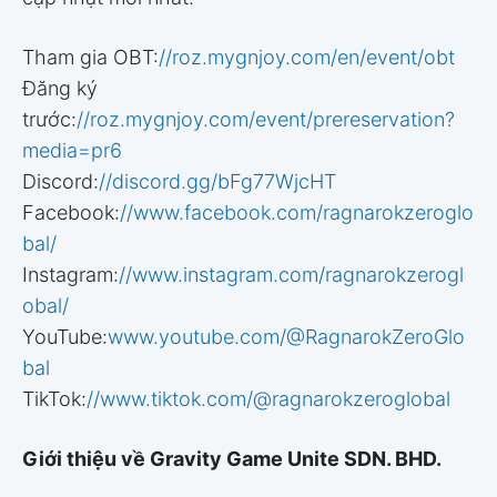
Tham gia OBT:
//roz.mygnjoy.com/en/event/obt
Đăng ký
trước:
//roz.mygnjoy.com/event/prereservation?
media=pr6
Discord:
//discord.gg/bFg77WjcHT
Facebook:
//www.facebook.com/ragnarokzeroglo
bal/
Instagram:
//www.instagram.com/ragnarokzerogl
obal/
YouTube:
www.youtube.com/@RagnarokZeroGlo
bal
TikTok:
//www.tiktok.com/@ragnarokzeroglobal
Giới thiệu về Gravity Game Unite SDN. BHD.