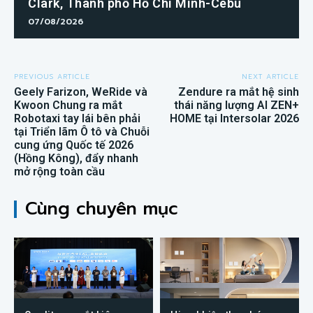
Clark, Thành phố Hồ Chí Minh-Cebu
07/08/2026
PREVIOUS ARTICLE
NEXT ARTICLE
Geely Farizon, WeRide và
Zendure ra mắt hệ sinh
Kwoon Chung ra mắt
thái năng lượng AI ZEN+
Robotaxi tay lái bên phải
HOME tại Intersolar 2026
tại Triển lãm Ô tô và Chuỗi
cung ứng Quốc tế 2026
(Hồng Kông), đẩy nhanh
mở rộng toàn cầu
Cùng chuyên mục