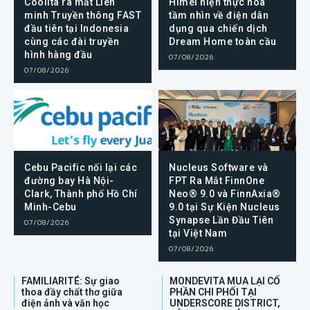
Coolita ra mắt Liên
Himel hiện thực hóa
minh Truyền thông FAST
tầm nhìn về điện dân
đầu tiên tại Indonesia
dụng qua chiến dịch
cùng các đài truyền
Dream Home toàn cầu
hình hàng đầu
07/08/2026
07/08/2026
Cebu Pacific nối lại các
Nucleus Software và
đường bay Hà Nội-
FPT Ra Mắt FinnOne
Clark, Thành phố Hồ Chí
Neo® 9.0 và FinnAxia®
Minh-Cebu
9.0 tại Sự Kiện Nucleus
Synapse Lần Đầu Tiên
07/08/2026
tại Việt Nam
07/08/2026
FAMILIARITÉ: Sự giao
MONDEVITA MUA LẠI CỔ
thoa đầy chất thơ giữa
PHẦN CHI PHỐI TẠI
điện ảnh và văn học
UNDERSCORE DISTRICT,