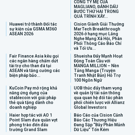
CÔNG TY MẸ CỦA
MAGLIANO, ĐÁNH DẤU
BƯỚC THỨ HAI TRONG
QUÁ TRÌNH XÂY...
Huawei trở thành Đối tác
Cision Giành Giải Thưởng
sự kiện của GSMA M360
MarTech Breakthrough
ASEAN 2026
2026 ở hạng mục Lắng
Nghe Mạng Xã Hội, Phân
Phối Thông Cáo Báo Chí
và Tối Ưu...
Fair Finance Asia kêu gọi
Shueisha Đẩy Mạnh Hoạt
các ngân hàng chấm dứt
Động Toàn Cầu với
tài trợ cho than đá tại
MANGA MILLION – Nền
ASEAN và tăng cường các
Tảng Manga (Truyện
biện pháp bảo...
Tranh Nhật Bản) Hỗ Trợ
100 Ngôn Ngữ
KuCoin Pay mở rộng khả
UOB thúc đẩy tham vọng
năng ứng dụng của
về quản lý tài sản thông
stablecoin với giải pháp
qua quan hệ đối tác phân
thẻ quà tặng dành cho
phối chiến lược với Allianz
doanh nghiệp
Global Investors
Haier hợp tác với AO 1
Báo Cáo của Cision Cảnh
Point Slam đưa quần vợt
Báo Các Thương Hiệu
phong trào đến đấu
Đang Sập “Bẫy Phân Mảnh
trường Grand Slam
Dữ Liệu” Tốn Kém