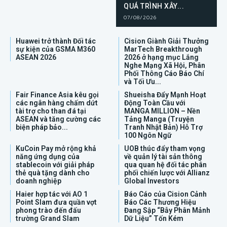
QUÁ TRÌNH XÂY...
07/08/2026
Huawei trở thành Đối tác
Cision Giành Giải Thưởng
sự kiện của GSMA M360
MarTech Breakthrough
ASEAN 2026
2026 ở hạng mục Lắng
Nghe Mạng Xã Hội, Phân
Phối Thông Cáo Báo Chí
và Tối Ưu...
Fair Finance Asia kêu gọi
Shueisha Đẩy Mạnh Hoạt
các ngân hàng chấm dứt
Động Toàn Cầu với
tài trợ cho than đá tại
MANGA MILLION – Nền
ASEAN và tăng cường các
Tảng Manga (Truyện
biện pháp bảo...
Tranh Nhật Bản) Hỗ Trợ
100 Ngôn Ngữ
KuCoin Pay mở rộng khả
UOB thúc đẩy tham vọng
năng ứng dụng của
về quản lý tài sản thông
stablecoin với giải pháp
qua quan hệ đối tác phân
thẻ quà tặng dành cho
phối chiến lược với Allianz
doanh nghiệp
Global Investors
Haier hợp tác với AO 1
Báo Cáo của Cision Cảnh
Point Slam đưa quần vợt
Báo Các Thương Hiệu
phong trào đến đấu
Đang Sập “Bẫy Phân Mảnh
trường Grand Slam
Dữ Liệu” Tốn Kém