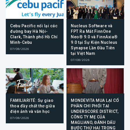
Cebu Pacific nối lại các
Nucleus Software và
đường bay Hà Nội-
FPT Ra Mắt FinnOne
Clark, Thành phố Hồ Chí
Neo® 9.0 và FinnAxia®
Minh-Cebu
9.0 tại Sự Kiện Nucleus
Synapse Lần Đầu Tiên
07/08/2026
tại Việt Nam
07/08/2026
FAMILIARITÉ: Sự giao
MONDEVITA MUA LẠI CỔ
thoa đầy chất thơ giữa
PHẦN CHI PHỐI TẠI
điện ảnh và văn học
UNDERSCORE DISTRICT,
CÔNG TY MẸ CỦA
07/08/2026
MAGLIANO, ĐÁNH DẤU
BƯỚC THỨ HAI TRONG