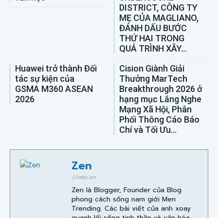
DISTRICT, CÔNG TY
MẸ CỦA MAGLIANO,
ĐÁNH DẤU BƯỚC
THỨ HAI TRONG
QUÁ TRÌNH XÂY...
Huawei trở thành Đối
Cision Giành Giải
tác sự kiện của
Thưởng MarTech
GSMA M360 ASEAN
Breakthrough 2026 ở
2026
hạng mục Lắng Nghe
Mạng Xã Hội, Phân
Phối Thông Cáo Báo
Chí và Tối Ưu...
Zen
//mtv.vn
Zen là Blogger, Founder của Blog
phong cách sống nam giới Men
Trending. Các bài viết của anh xoay
quanh lối sống tinh thần và văn hóa