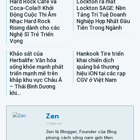
Hard Rock Cafe và
Lockton ra mắt
Coca-Cola® Khởi
Lockton SAGE: Nền
Động Cuộc Thi Âm
Tảng Trí Tuệ Doanh
Nhạc Hard Rock
Nghiệp Hợp Nhất Đầu
Rising dành cho các
Tiên Trong Ngành
Nghệ Sĩ Trẻ Triển
Vọng
Khảo sát của
Hankook Tire triển
Herbalife: Văn hóa
khai chiến dịch
sống khỏe mạnh phát
quảng bá thương
triển mạnh mẽ trên
hiệu iON tại các rạp
khắp khu vực Châu Á
CGV ở Việt Nam
– Thái Bình Dương
khi...
Zen
//mtv.vn
Zen là Blogger, Founder của Blog
phong cách sống nam giới Men