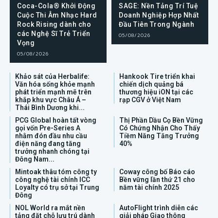
Coca-Cola® Khởi Động
SAGE: Nền Tảng Trí Tuệ
Cuộc Thi Âm Nhạc Hard
Doanh Nghiệp Hợp Nhất
Rock Rising dành cho
Đầu Tiên Trong Ngành
các Nghệ Sĩ Trẻ Triển
05/08/2026
Vọng
05/08/2026
Khảo sát của Herbalife:
Hankook Tire triển khai
Văn hóa sống khỏe mạnh
chiến dịch quảng bá
phát triển mạnh mẽ trên
thương hiệu iON tại các
khắp khu vực Châu Á –
rạp CGV ở Việt Nam
Thái Bình Dương khi...
PCG Global hoàn tất vòng
Thị Phần Dầu Cọ Bền Vững
gọi vốn Pre-Series A
Có Chứng Nhận Cho Thấy
nhằm đón đầu nhu cầu
Tiềm Năng Tăng Trưởng
điện năng đang tăng
40%
trưởng nhanh chóng tại
Đông Nam...
Mintoak thâu tóm công ty
Coway công bố Báo cáo
công nghệ tài chính ICC
Bền vững lần thứ 21 cho
Loyalty có trụ sở tại Trung
năm tài chính 2025
Đông
NOL World ra mắt nền
AutoFlight trình diễn các
tảng đặt chỗ lưu trú dành
giải pháp Giao thông