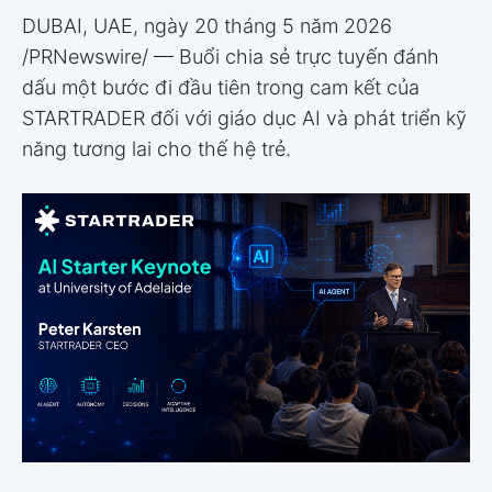
DUBAI, UAE
,
ngày 20 tháng 5 năm 2026
/PRNewswire/ — Buổi chia sẻ trực tuyến đánh
dấu một bước đi đầu tiên trong cam kết của
STARTRADER đối với giáo dục AI và phát triển kỹ
năng tương lai cho thế hệ trẻ.