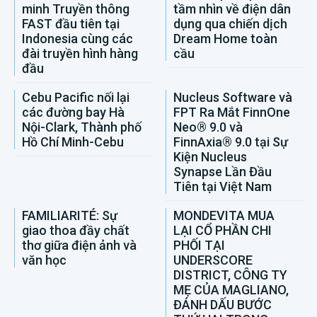
minh Truyền thông
tầm nhìn về điện dân
FAST đầu tiên tại
dụng qua chiến dịch
Indonesia cùng các
Dream Home toàn
đài truyền hình hàng
cầu
đầu
Cebu Pacific nối lại
Nucleus Software và
các đường bay Hà
FPT Ra Mắt FinnOne
Nội-Clark, Thành phố
Neo® 9.0 và
Hồ Chí Minh-Cebu
FinnAxia® 9.0 tại Sự
Kiện Nucleus
Synapse Lần Đầu
Tiên tại Việt Nam
FAMILIARITÉ: Sự
MONDEVITA MUA
giao thoa đầy chất
LẠI CỔ PHẦN CHI
thơ giữa điện ảnh và
PHỐI TẠI
văn học
UNDERSCORE
DISTRICT, CÔNG TY
MẸ CỦA MAGLIANO,
ĐÁNH DẤU BƯỚC