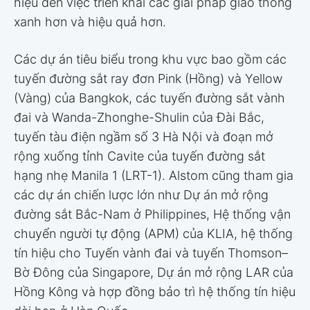
hiệu đến việc triển khai các giải pháp giao thông
xanh hơn và hiệu quả hơn.
Các dự án tiêu biểu trong khu vực bao gồm các
tuyến đường sắt ray đơn Pink (Hồng) và Yellow
(Vàng) của Bangkok, các tuyến đường sắt vành
đai và Wanda-Zhonghe-Shulin của Đài Bắc,
tuyến tàu điện ngầm số 3 Hà Nội và đoạn mở
rộng xuống tỉnh Cavite của tuyến đường sắt
hạng nhẹ Manila 1 (LRT-1). Alstom cũng tham gia
các dự án chiến lược lớn như Dự án mở rộng
đường sắt Bắc-Nam ở Philippines, Hệ thống vận
chuyển người tự động (APM) của KLIA, hệ thống
tín hiệu cho Tuyến vành đai và tuyến Thomson–
Bờ Đông của Singapore, Dự án mở rộng LAR của
Hồng Kông và hợp đồng bảo trì hệ thống tín hiệu