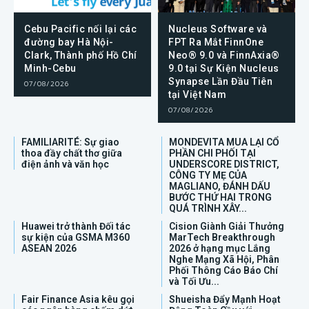
Cebu Pacific nối lại các
Nucleus Software và
đường bay Hà Nội-
FPT Ra Mắt FinnOne
Clark, Thành phố Hồ Chí
Neo® 9.0 và FinnAxia®
Minh-Cebu
9.0 tại Sự Kiện Nucleus
Synapse Lần Đầu Tiên
07/08/2026
tại Việt Nam
07/08/2026
FAMILIARITÉ: Sự giao
MONDEVITA MUA LẠI CỔ
thoa đầy chất thơ giữa
PHẦN CHI PHỐI TẠI
điện ảnh và văn học
UNDERSCORE DISTRICT,
CÔNG TY MẸ CỦA
MAGLIANO, ĐÁNH DẤU
BƯỚC THỨ HAI TRONG
QUÁ TRÌNH XÂY...
Huawei trở thành Đối tác
Cision Giành Giải Thưởng
sự kiện của GSMA M360
MarTech Breakthrough
ASEAN 2026
2026 ở hạng mục Lắng
Nghe Mạng Xã Hội, Phân
Phối Thông Cáo Báo Chí
và Tối Ưu...
Fair Finance Asia kêu gọi
Shueisha Đẩy Mạnh Hoạt