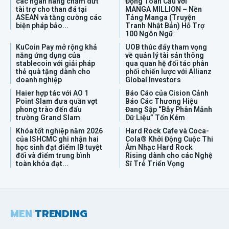
các ngân hàng chấm dứt
Động Toàn Cầu với
tài trợ cho than đá tại
MANGA MILLION – Nền
ASEAN và tăng cường các
Tảng Manga (Truyện
biện pháp bảo...
Tranh Nhật Bản) Hỗ Trợ
100 Ngôn Ngữ
KuCoin Pay mở rộng khả
UOB thúc đẩy tham vọng
năng ứng dụng của
về quản lý tài sản thông
stablecoin với giải pháp
qua quan hệ đối tác phân
thẻ quà tặng dành cho
phối chiến lược với Allianz
doanh nghiệp
Global Investors
Haier hợp tác với AO 1
Báo Cáo của Cision Cảnh
Point Slam đưa quần vợt
Báo Các Thương Hiệu
phong trào đến đấu
Đang Sập “Bẫy Phân Mảnh
trường Grand Slam
Dữ Liệu” Tốn Kém
Khóa tốt nghiệp năm 2026
Hard Rock Cafe và Coca-
của ISHCMC ghi nhận hai
Cola® Khởi Động Cuộc Thi
học sinh đạt điểm IB tuyệt
Âm Nhạc Hard Rock
đối và điểm trung bình
Rising dành cho các Nghệ
toàn khóa đạt...
Sĩ Trẻ Triển Vọng
MEN
TRENDING