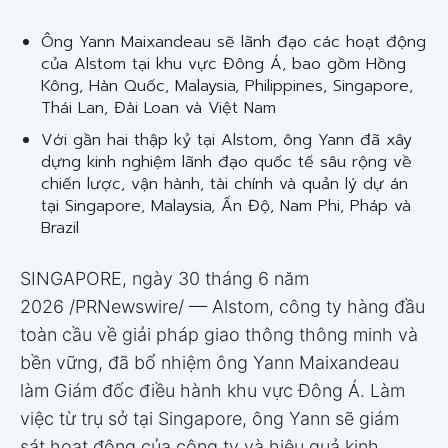
Ông Yann Maixandeau sẽ lãnh đạo các hoạt động
của Alstom tại khu vực Đông Á, bao gồm Hồng
Kông, Hàn Quốc, Malaysia, Philippines, Singapore,
Thái Lan, Đài Loan và Việt Nam
Với gần hai thập kỷ tại Alstom, ông Yann đã xây
dựng kinh nghiệm lãnh đạo quốc tế sâu rộng về
chiến lược, vận hành, tài chính và quản lý dự án
tại Singapore, Malaysia, Ấn Độ, Nam Phi, Pháp và
Brazil
SINGAPORE, ngày 30 tháng 6 năm
2026 /PRNewswire/ — Alstom, công ty hàng đầu
toàn cầu về giải pháp giao thông thông minh và
bền vững, đã bổ nhiệm ông Yann Maixandeau
làm Giám đốc điều hành khu vực Đông Á. Làm
việc từ trụ sở tại Singapore, ông Yann sẽ giám
sát hoạt động của công ty và hiệu quả kinh